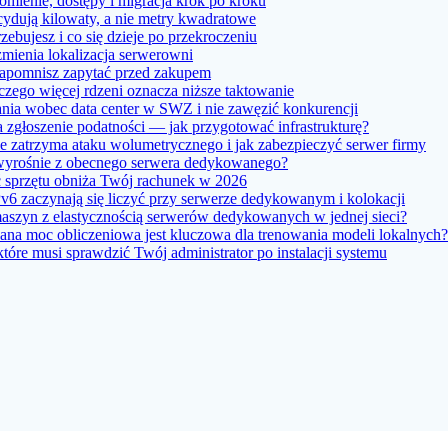
ienie, dostępy i migracja krok po kroku
ydują kilowaty, a nie metry kwadratowe
bujesz i co się dzieje po przekroczeniu
ienia lokalizacja serwerowni
apomnisz zapytać przed zakupem
zego więcej rdzeni oznacza niższe taktowanie
ia wobec data center w SWZ i nie zawęzić konkurencji
 zgłoszenie podatności — jak przygotować infrastrukturę?
 zatrzyma ataku wolumetrycznego i jak zabezpieczyć serwer firmy
 wyrośnie z obecnego serwera dedykowanego?
ść sprzętu obniża Twój rachunek w 2026
6 zaczynają się liczyć przy serwerze dedykowanym i kolokacji
maszyn z elastycznością serwerów dedykowanych w jednej sieci?
a moc obliczeniowa jest kluczowa dla trenowania modeli lokalnych?
re musi sprawdzić Twój administrator po instalacji systemu