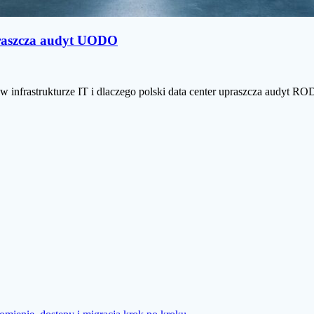
praszcza audyt UODO
infrastrukturze IT i dlaczego polski data center upraszcza audyt RO