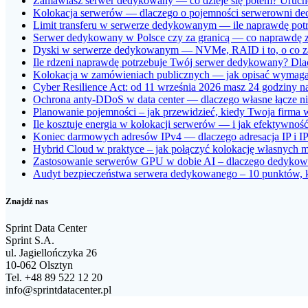
Zamawiasz serwer dedykowany — co dzieje się potem? Uruchom
Kolokacja serwerów — dlaczego o pojemności serwerowni dec
Limit transferu w serwerze dedykowanym — ile naprawdę potrze
Serwer dedykowany w Polsce czy za granicą — co naprawdę zm
Dyski w serwerze dedykowanym — NVMe, RAID i to, o co z
Ile rdzeni naprawdę potrzebuje Twój serwer dedykowany? Dlac
Kolokacja w zamówieniach publicznych — jak opisać wymagan
Cyber Resilience Act: od 11 września 2026 masz 24 godziny na
Ochrona anty-DDoS w data center — dlaczego własne łącze nie
Planowanie pojemności – jak przewidzieć, kiedy Twoja firma
Ile kosztuje energia w kolokacji serwerów — i jak efektywno
Koniec darmowych adresów IPv4 — dlaczego adresacja IP i IPv
Hybrid Cloud w praktyce – jak połączyć kolokację własnych 
Zastosowanie serwerów GPU w dobie AI – dlaczego dedykowan
Audyt bezpieczeństwa serwera dedykowanego – 10 punktów, któ
Znajdź nas
Sprint Data Center
Sprint S.A.
ul. Jagiellończyka 26
10-062 Olsztyn
Tel. +48 89 522 12 20
info@sprintdatacenter.pl