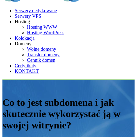
Serwery dedykowane
Serwery VPS
Hosting
Hosting WWW
Hosting WordPress
Kolokacja
Domeny
Wolne domeny
Transfer domeny
Cennik domen
Certyfikaty
KONTAKT
Co to jest subdomena i jak
skutecznie wykorzystać ją w
swojej witrynie?