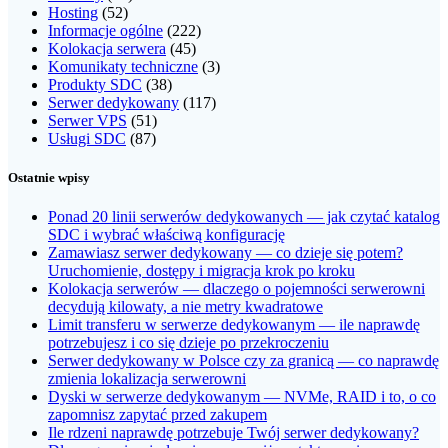
Hosting
(52)
Informacje ogólne
(222)
Kolokacja serwera
(45)
Komunikaty techniczne
(3)
Produkty SDC
(38)
Serwer dedykowany
(117)
Serwer VPS
(51)
Usługi SDC
(87)
Ostatnie wpisy
Ponad 20 linii serwerów dedykowanych — jak czytać katalog
SDC i wybrać właściwą konfigurację
Zamawiasz serwer dedykowany — co dzieje się potem?
Uruchomienie, dostępy i migracja krok po kroku
Kolokacja serwerów — dlaczego o pojemności serwerowni
decydują kilowaty, a nie metry kwadratowe
Limit transferu w serwerze dedykowanym — ile naprawdę
potrzebujesz i co się dzieje po przekroczeniu
Serwer dedykowany w Polsce czy za granicą — co naprawdę
zmienia lokalizacja serwerowni
Dyski w serwerze dedykowanym — NVMe, RAID i to, o co
zapomnisz zapytać przed zakupem
Ile rdzeni naprawdę potrzebuje Twój serwer dedykowany?