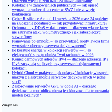
Dlaczego więcej rdzeni oznacza niższe taktowanie
Kolokacja w zamówieniach publicznych — jak opisać
wymagania wobec data center w SWZ i nie zawęzić
konkurencji
Cyber Resilience Act: od 11 września 2026 masz 24 godziny
na zgłoszenie podatności — jak przygotować infrastrukturę?
Ochrona anty-DDoS w data center — dlaczego własne łącze
nie zatrzyma ataku wolumetrycznego i jak zabezpieczyć
serwer firmy
Planowanie pojemności – jak przewidzieć, kiedy Twoja firma
wyrośnie z obecnego serwera dedykowanego?
Ile kosztuje energia w kolokacji serwerów — i jak
efektywność sprzętu obniża Twój rachunek w 2026
Koniec darmowych adresów IPv4 — dlaczego adresacja IP i
IPv6 zaczynają się liczyć przy serwerze dedykowanym i
kolokacji
Hybrid Cloud w praktyce – jak połączyć kolokację własnych
maszyn z elastycznością serwerów dedykowanych w jednej
sieci?
Zastosowanie serwerów GPU w dobie AI – dlaczego
dedykowana moc obliczeniowa jest kluczowa dla trenowania
modeli lokalnych?
Znajdź nas