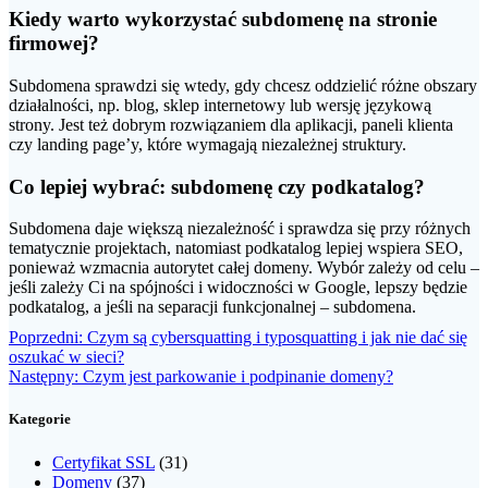
Kiedy warto wykorzystać subdomenę na stronie
firmowej?
Subdomena sprawdzi się wtedy, gdy chcesz oddzielić różne obszary
działalności, np. blog, sklep internetowy lub wersję językową
strony. Jest też dobrym rozwiązaniem dla aplikacji, paneli klienta
czy landing page’y, które wymagają niezależnej struktury.
Co lepiej wybrać: subdomenę czy podkatalog?
Subdomena daje większą niezależność i sprawdza się przy różnych
tematycznie projektach, natomiast podkatalog lepiej wspiera SEO,
ponieważ wzmacnia autorytet całej domeny. Wybór zależy od celu –
jeśli zależy Ci na spójności i widoczności w Google, lepszy będzie
podkatalog, a jeśli na separacji funkcjonalnej – subdomena.
Nawigacja
Poprzedni
Poprzedni:
Czym są cybersquatting i typosquatting i jak nie dać się
wpis:
oszukać w sieci?
wpisu
Następny
Następny:
Czym jest parkowanie i podpinanie domeny?
wpis:
Kategorie
Certyfikat SSL
(31)
Domeny
(37)