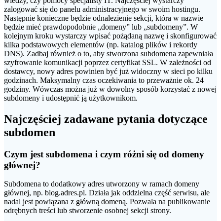
wiedzy, czy pomocy specjalisty IT. Najczęściej wystarczy
zalogować się do panelu administracyjnego w swoim hostingu.
Następnie konieczne będzie odnalezienie sekcji, która w nazwie
będzie mieć prawdopodobnie „domeny” lub „subdomeny”. W
kolejnym kroku wystarczy wpisać pożądaną nazwę i skonfigurować
kilka podstawowych elementów (np. katalog plików i rekordy
DNS). Zadbaj również o to, aby stworzona subdomena zapewniała
szyfrowanie komunikacji poprzez certyfikat SSL. W zależności od
dostawcy, nowy adres powinien być już widoczny w sieci po kilku
godzinach. Maksymalny czas oczekiwania to przeważnie ok. 24
godziny. Wówczas można już w dowolny sposób korzystać z nowej
subdomeny i udostępnić ją użytkownikom.
Najczęściej zadawane pytania dotyczące
subdomen
Czym jest subdomena i czym różni się od domeny
głównej?
Subdomena to dodatkowy adres utworzony w ramach domeny
głównej, np. blog.adres.pl. Działa jak oddzielna część serwisu, ale
nadal jest powiązana z główną domeną. Pozwala na publikowanie
odrębnych treści lub stworzenie osobnej sekcji strony.