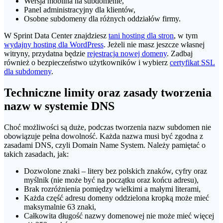
Wersja mobilna na subdomenie,
Panel administracyjny dla klientów,
Osobne subdomeny dla różnych oddziałów firmy.
W Sprint Data Center znajdziesz
tani hosting dla stron
, w tym
wydajny hosting dla WordPress
. Jeżeli nie masz jeszcze własnej
witryny, przydatna będzie
rejestracja nowej domeny
. Zadbaj
również o bezpieczeństwo użytkowników i wybierz
certyfikat SSL
dla subdomeny
.
Techniczne limity oraz zasady tworzenia
nazw w systemie DNS
Choć możliwości są duże, podczas tworzenia nazw subdomen nie
obowiązuje pełna dowolność. Każda nazwa musi być zgodna z
zasadami DNS, czyli Domain Name System. Należy pamiętać o
takich zasadach, jak:
Dozwolone znaki – litery bez polskich znaków, cyfry oraz
myślnik (nie może być na początku oraz końcu adresu),
Brak rozróżnienia pomiędzy wielkimi a małymi literami,
Każda część adresu domeny oddzielona kropką może mieć
maksymalnie 63 znaki,
Całkowita długość nazwy domenowej nie może mieć więcej