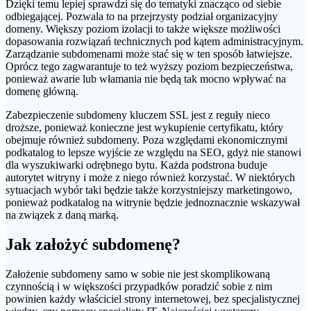
Dzięki temu lepiej sprawdzi się do tematyki znacząco od siebie
odbiegającej. Pozwala to na przejrzysty podział organizacyjny
domeny. Większy poziom izolacji to także większe możliwości
dopasowania rozwiązań technicznych pod kątem administracyjnym.
Zarządzanie subdomenami może stać się w ten sposób łatwiejsze.
Oprócz tego zagwarantuje to też wyższy poziom bezpieczeństwa,
ponieważ awarie lub włamania nie będą tak mocno wpływać na
domenę główną.
Zabezpieczenie subdomeny kluczem SSL jest z reguły nieco
droższe, ponieważ konieczne jest wykupienie certyfikatu, który
obejmuje również subdomeny. Poza względami ekonomicznymi
podkatalog to lepsze wyjście ze względu na SEO, gdyż nie stanowi
dla wyszukiwarki odrębnego bytu. Każda podstrona buduje
autorytet witryny i może z niego również korzystać. W niektórych
sytuacjach wybór taki będzie także korzystniejszy marketingowo,
ponieważ podkatalog na witrynie będzie jednoznacznie wskazywał
na związek z daną marką.
Jak założyć subdomenę?
Założenie subdomeny samo w sobie nie jest skomplikowaną
czynnością i w większości przypadków poradzić sobie z nim
powinien każdy właściciel strony internetowej, bez specjalistycznej