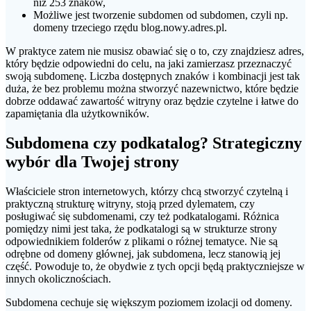
niż 253 znaków,
Możliwe jest tworzenie subdomen od subdomen, czyli np.
domeny trzeciego rzędu blog.nowy.adres.pl.
W praktyce zatem nie musisz obawiać się o to, czy znajdziesz adres,
który będzie odpowiedni do celu, na jaki zamierzasz przeznaczyć
swoją subdomenę. Liczba dostępnych znaków i kombinacji jest tak
duża, że bez problemu można stworzyć nazewnictwo, które będzie
dobrze oddawać zawartość witryny oraz będzie czytelne i łatwe do
zapamiętania dla użytkowników.
Subdomena czy podkatalog? Strategiczny
wybór dla Twojej strony
Właściciele stron internetowych, którzy chcą stworzyć czytelną i
praktyczną strukturę witryny, stoją przed dylematem, czy
posługiwać się subdomenami, czy też podkatalogami. Różnica
pomiędzy nimi jest taka, że podkatalogi są w strukturze strony
odpowiednikiem folderów z plikami o różnej tematyce. Nie są
odrębne od domeny głównej, jak subdomena, lecz stanowią jej
część. Powoduje to, że obydwie z tych opcji będą praktyczniejsze w
innych okolicznościach.
Subdomena cechuje się większym poziomem izolacji od domeny.