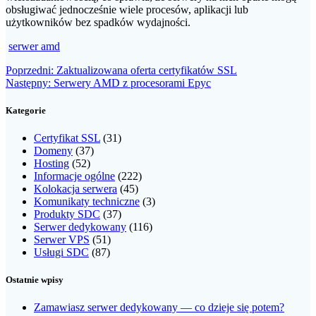
obsługiwać jednocześnie wiele procesów, aplikacji lub
użytkowników bez spadków wydajności.
serwer amd
Nawigacja
Poprzedni
Poprzedni:
Zaktualizowana oferta certyfikatów SSL
Następny
wpis:
Następny:
Serwery AMD z procesorami Epyc
wpisu
wpis:
Kategorie
Certyfikat SSL
(31)
Domeny
(37)
Hosting
(52)
Informacje ogólne
(222)
Kolokacja serwera
(45)
Komunikaty techniczne
(3)
Produkty SDC
(37)
Serwer dedykowany
(116)
Serwer VPS
(51)
Usługi SDC
(87)
Ostatnie wpisy
Zamawiasz serwer dedykowany — co dzieje się potem?