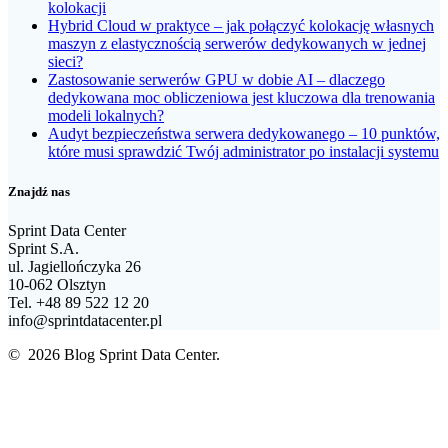
kolokacji
Hybrid Cloud w praktyce – jak połączyć kolokację własnych
maszyn z elastycznością serwerów dedykowanych w jednej
sieci?
Zastosowanie serwerów GPU w dobie AI – dlaczego
dedykowana moc obliczeniowa jest kluczowa dla trenowania
modeli lokalnych?
Audyt bezpieczeństwa serwera dedykowanego – 10 punktów,
które musi sprawdzić Twój administrator po instalacji systemu
Znajdź nas
Sprint Data Center
Sprint S.A.
ul. Jagiellończyka 26
10-062 Olsztyn
Tel. +48 89 522 12 20
info@sprintdatacenter.pl
© 2026 Blog Sprint Data Center.