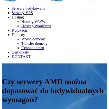
Serwery dedykowane
Serwery VPS
Hosting
Hosting WWW
Hosting WordPress
Kolokacja
Domeny
Wolne domeny
Transfer domeny
Cennik domen
Certyfikaty
KONTAKT
Czy serwery AMD można
dopasować do indywidualnych
wymagań?