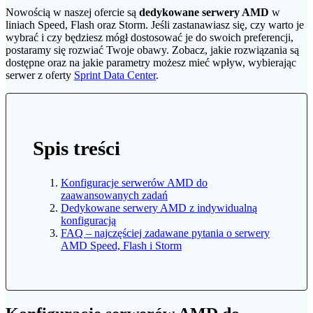
Nowością w naszej ofercie są
dedykowane serwery AMD
w
liniach Speed, Flash oraz Storm. Jeśli zastanawiasz się, czy warto je
wybrać i czy będziesz mógł dostosować je do swoich preferencji,
postaramy się rozwiać Twoje obawy. Zobacz, jakie rozwiązania są
dostępne oraz na jakie parametry możesz mieć wpływ, wybierając
serwer z oferty
Sprint Data Center
.
Spis treści
Konfiguracje serwerów AMD do
zaawansowanych zadań
Dedykowane serwery AMD z indywidualną
konfiguracją
FAQ – najczęściej zadawane pytania o serwery
AMD Speed, Flash i Storm