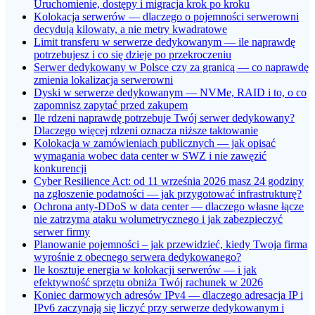
Uruchomienie, dostępy i migracja krok po kroku
Kolokacja serwerów — dlaczego o pojemności serwerowni
decydują kilowaty, a nie metry kwadratowe
Limit transferu w serwerze dedykowanym — ile naprawdę
potrzebujesz i co się dzieje po przekroczeniu
Serwer dedykowany w Polsce czy za granicą — co naprawdę
zmienia lokalizacja serwerowni
Dyski w serwerze dedykowanym — NVMe, RAID i to, o co
zapomnisz zapytać przed zakupem
Ile rdzeni naprawdę potrzebuje Twój serwer dedykowany?
Dlaczego więcej rdzeni oznacza niższe taktowanie
Kolokacja w zamówieniach publicznych — jak opisać
wymagania wobec data center w SWZ i nie zawęzić
konkurencji
Cyber Resilience Act: od 11 września 2026 masz 24 godziny
na zgłoszenie podatności — jak przygotować infrastrukturę?
Ochrona anty-DDoS w data center — dlaczego własne łącze
nie zatrzyma ataku wolumetrycznego i jak zabezpieczyć
serwer firmy
Planowanie pojemności – jak przewidzieć, kiedy Twoja firma
wyrośnie z obecnego serwera dedykowanego?
Ile kosztuje energia w kolokacji serwerów — i jak
efektywność sprzętu obniża Twój rachunek w 2026
Koniec darmowych adresów IPv4 — dlaczego adresacja IP i
IPv6 zaczynają się liczyć przy serwerze dedykowanym i