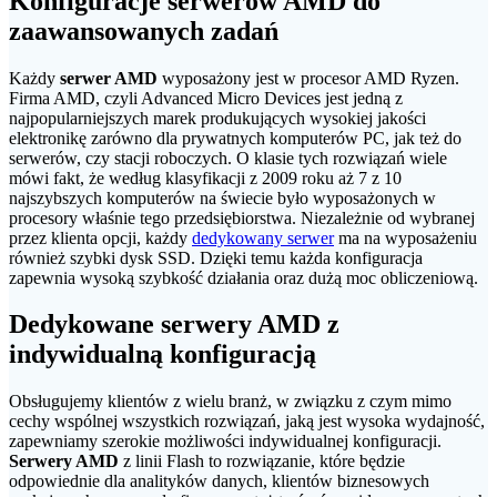
Konfiguracje serwerów AMD do
zaawansowanych zadań
Każdy
serwer AMD
wyposażony jest w procesor AMD Ryzen.
Firma AMD, czyli Advanced Micro Devices jest jedną z
najpopularniejszych marek produkujących wysokiej jakości
elektronikę zarówno dla prywatnych komputerów PC, jak też do
serwerów, czy stacji roboczych. O klasie tych rozwiązań wiele
mówi fakt, że według klasyfikacji z 2009 roku aż 7 z 10
najszybszych komputerów na świecie było wyposażonych w
procesory właśnie tego przedsiębiorstwa. Niezależnie od wybranej
przez klienta opcji, każdy
dedykowany serwer
ma na wyposażeniu
również szybki dysk SSD. Dzięki temu każda konfiguracja
zapewnia wysoką szybkość działania oraz dużą moc obliczeniową.
Dedykowane serwery AMD z
indywidualną konfiguracją
Obsługujemy klientów z wielu branż, w związku z czym mimo
cechy wspólnej wszystkich rozwiązań, jaką jest wysoka wydajność,
zapewniamy szerokie możliwości indywidualnej konfiguracji.
Serwery AMD
z linii Flash to rozwiązanie, które będzie
odpowiednie dla analityków danych, klientów biznesowych