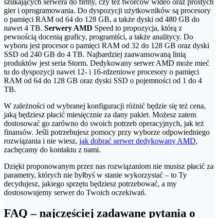
szukających serwera do firmy, czy też twórców wideo oraz prostych
gier i oprogramowania. Do dyspozycji użytkowników są procesory
o pamięci RAM od 64 do 128 GB, a także dyski od 480 GB do
nawet 4 TB.
Serwery AMD
Speed to propozycja, którą z
pewnością docenią graficy, programiści, a także analitycy. Do
wyboru jest procesor o pamięci RAM od 32 do 128 GB oraz dyski
SSD od 240 GB do 4 TB. Najbardziej zaawansowaną linią
produktów jest seria Storm. Dedykowany serwer AMD może mieć
tu do dyspozycji nawet 12- i 16-rdzeniowe procesory o pamięci
RAM od 64 do 128 GB oraz dyski SSD o pojemności od 1 do 4
TB.
W zależności od wybranej konfiguracji różnić będzie się też cena,
jaką będziesz płacić miesięcznie za dany pakiet. Możesz zatem
dostosować go zarówno do swoich potrzeb operacyjnych, jak też
finansów. Jeśli potrzebujesz pomocy przy wyborze odpowiedniego
rozwiązania i nie wiesz,
jak dobrać serwer dedykowany AMD
,
zachęcamy do kontaktu z nami.
Dzięki proponowanym przez nas rozwiązaniom nie musisz płacić za
parametry, których nie byłbyś w stanie wykorzystać – to Ty
decydujesz, jakiego sprzętu będziesz potrzebować, a my
dostosowujemy serwer do Twoich oczekiwań.
FAQ – najczęściej zadawane pytania o