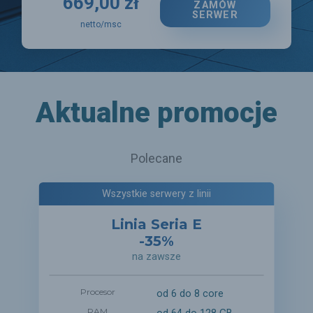
669,00 zł
ZAMÓW
SERWER
netto/msc
Aktualne promocje
Polecane
Wszystkie serwery z linii
Linia Seria E
-35%
na zawsze
Procesor
od 6 do 8 core
RAM