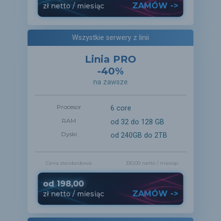
ZAMÓW ->
zł
netto
/ miesiąc
Wszystkie serwery z linii
Linia PRO
-40%
na zawsze
Procesor
6 core
RAM
od 32 do 128 GB
Dyski
od 240GB do 2TB
Cena standardowa
330,00 netto
/ miesiąc
od
198,00
ZAMÓW ->
zł
netto
/ miesiąc