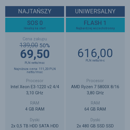
NAJTAŃSZY
UNIWERSALNY
SOS 0
FLASH 1
Idealny na start
Najbardziej wszechstronny
139,00
50%
616,00
69,50
PLN
netto
/m-c
PLN
netto
/msc
Najniższa cena:
111,20
PLN
netto
/msc
Intel Xeon E3-1220 v2 4/4
AMD Ryzen 7 5800X 8/16
3,10 GHz
3,80 GHz
4 GB RAM
64 GB RAM
2x 0,5 TB HDD SATA HDD
2x 480 GB SSD SSD