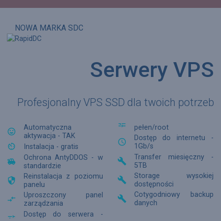
NOWA MARKA SDC
Serwery VPS
Profesjonalny VPS SSD dla twoich potrzeb

Automatyczna
pełen/root

aktywacja - TAK
Dostęp do internetu -


1Gb/s
Instalacja - gratis
Transfer miesięczny -
Ochrona AntyDDOS - w


5TB
standardzie
Storage wysokiej
Reinstalacja z poziomu


dostępności
panelu
Cotygodniowy backup
Uproszczony panel


danych
zarządzania
Dostęp do serwera -