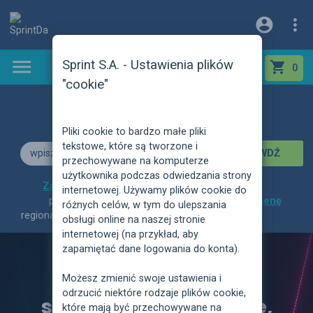



Sprint S.A. - Ustawienia plików

netto
brutto
0,00 PLN
0
"cookie"
DOMENOŁAPACZ
Pliki cookie to bardzo małe pliki
tekstowe, które są tworzone i

SPRAWDŹ
przechowywane na komputerze
użytkownika podczas odwiedzania strony
Zarejestruj domenę
-
internetowej. Używamy plików cookie do
polskie, funkcjonalne,
Przetransferuj domenę
różnych celów, w tym do ulepszania
regionalne:
15,00 PLN netto
obsługi online na naszej stronie
internetowej (na przykład, aby
zapamiętać dane logowania do konta).
Sprint Data Center -
Możesz zmienić swoje ustawienia i
odrzucić niektóre rodzaje plików cookie,
serwery dedykowane,
które mają być przechowywane na