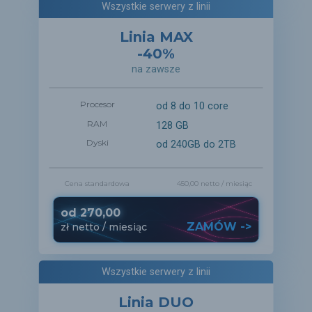
Wszystkie serwery z linii
Linia MAX
-40%
na zawsze
Procesor
od 8 do 10 core
RAM
128 GB
Dyski
od 240GB do 2TB
Cena standardowa
450,00 netto
/ miesiąc
od
270,00
ZAMÓW ->
zł
netto
/ miesiąc
Wszystkie serwery z linii
Linia DUO