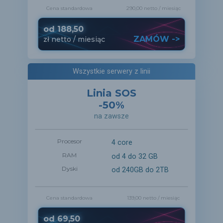
Cena standardowa
290,00 netto
/ miesiąc
od
188,50
ZAMÓW ->
zł
netto
/ miesiąc
Wszystkie serwery z linii
Linia SOS
-50%
na zawsze
Procesor
4 core
RAM
od 4 do 32 GB
Dyski
od 240GB do 2TB
Cena standardowa
139,00 netto
/ miesiąc
od
69,50