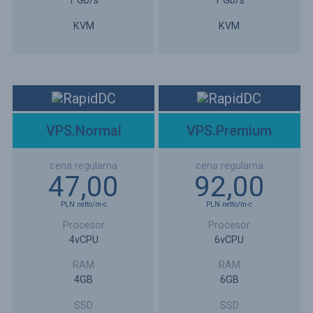
1 Gb/s
1 Gb/s
KVM
KVM
VPS.Normal
VPS.Premium
47,00
92,00
PLN
netto
/m-c
PLN
netto
/m-c
4vCPU
6vCPU
4GB
6GB