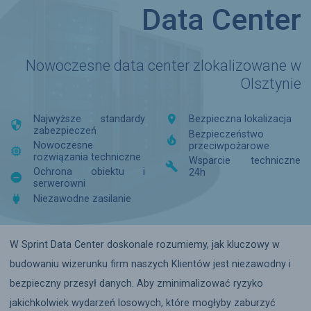
Data Center
Nowoczesne data center zlokalizowane w
Olsztynie

Najwyższe standardy
Bezpieczna lokalizacja

zabezpieczeń
Bezpieczeństwo

Nowoczesne
przeciwpożarowe

rozwiązania techniczne
Wsparcie techniczne

Ochrona obiektu i
24h

serwerowni

Niezawodne zasilanie
W Sprint Data Center doskonale rozumiemy, jak kluczowy w
budowaniu wizerunku firm naszych Klientów jest niezawodny i
bezpieczny przesył danych. Aby zminimalizować ryzyko
jakichkolwiek wydarzeń losowych, które mogłyby zaburzyć