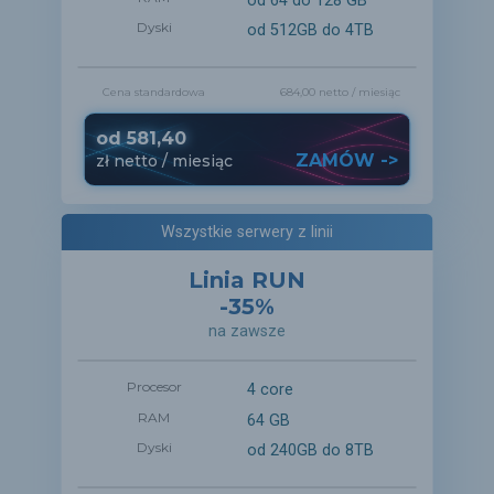
od 64 do 128 GB
Dyski
od 512GB do 4TB
Cena standardowa
684,00 netto
/ miesiąc
od
581,40
ZAMÓW ->
zł
netto
/ miesiąc
Wszystkie serwery z linii
Linia RUN
-35%
na zawsze
Procesor
4 core
RAM
64 GB
Dyski
od 240GB do 8TB