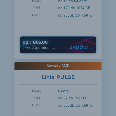
Procesor
od 16 do 64 core
RAM
od 128 do 1024 GB
Dyski
od 960GB do 7.68TB
od
1 805,00
ZAMÓW →
zł
netto
/ miesiąc
Serwery AMD
Linia PULSE
Procesor
6 core
RAM
od 32 do 192 GB
Dyski
od 500GB do 7.68TB