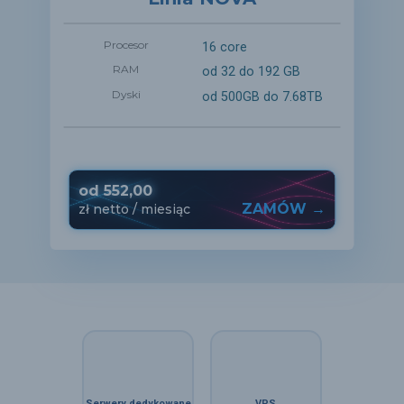
Procesor
16 core
RAM
od 32 do 192 GB
Dyski
od 500GB do 7.68TB
od
552,00
ZAMÓW →
zł
netto
/ miesiąc