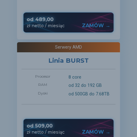
od
489,00
ZAMÓW →
zł
netto
/ miesiąc
Serwery AMD
Linia BURST
Procesor
8 core
RAM
od 32 do 192 GB
Dyski
od 500GB do 7.68TB
od
509,00
ZAMÓW →
zł
netto
/ miesiąc