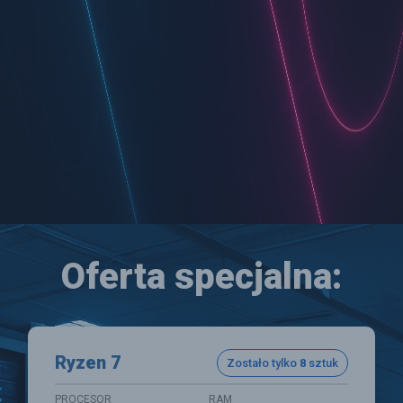
Oferta specjalna:
Ryzen 7
Zostało tylko
8
sztuk
PROCESOR
RAM