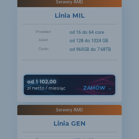
Serwery AMD
Linia MIL
Procesor
od 16 do 64 core
RAM
od 128 do 1024 GB
Dyski
od 960GB do 7.68TB
od
1 102,00
ZAMÓW →
zł
netto
/ miesiąc
Serwery AMD
Linia GEN