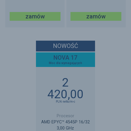
zamów
zamów
NOWOŚĆ
NOVA 17
Moc dla wymagających
2
420,00
PLN
netto
/m-c
AMD EPYC™ 4545P 16/32
3,00 GHz