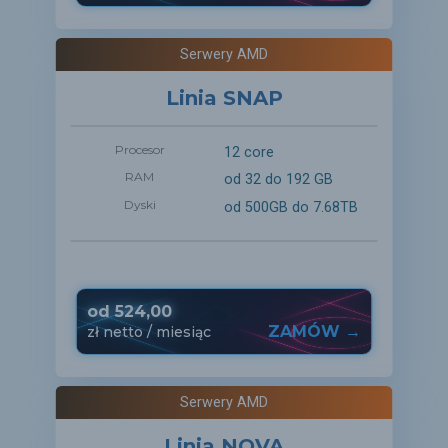
Serwery AMD
Linia SNAP
Procesor
12 core
RAM
od 32 do 192 GB
Dyski
od 500GB do 7.68TB
od
524,00
ZAMÓW →
zł
netto
/ miesiąc
Serwery AMD
Linia NOVA