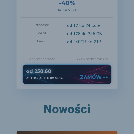
-40%
na zawsze
Procesor
od 12 do 24 core
RAM
od 128 do 256 GB
Dyski
od 240GB do 2TB
Cena standardowa
431,00 netto
/ miesiąc
od
258,60
ZAMÓW ->
zł
netto
/ miesiąc
Nowości