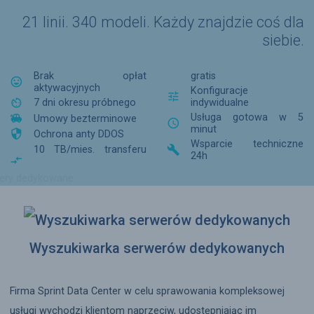
21 linii. 340 modeli. Każdy znajdzie coś dla
siebie.
Brak opłat
gratis

aktywacyjnych
Konfiguracje


indywidualne
7 dni okresu próbnego

Usługa gotowa w 5
Umowy bezterminowe

minut

Ochrona anty DDOS
Wsparcie techniczne

10 TB/mies. transferu
24h

Wyszukiwarka serwerów dedykowanych
Firma Sprint Data Center w celu sprawowania kompleksowej
usługi wychodzi klientom naprzeciw, udostępniając im