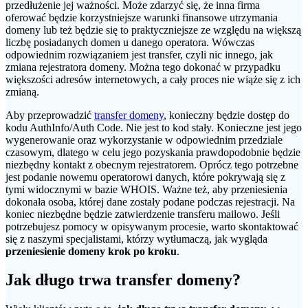
przedłużenie jej ważności. Może zdarzyć się, że inna firma
oferować będzie korzystniejsze warunki finansowe utrzymania
domeny lub też będzie się to praktyczniejsze ze względu na większą
liczbę posiadanych domen u danego operatora. Wówczas
odpowiednim rozwiązaniem jest transfer, czyli nic innego, jak
zmiana rejestratora domeny. Można tego dokonać w przypadku
większości adresów internetowych, a cały proces nie wiąże się z ich
zmianą.
Aby przeprowadzić
transfer domeny
, konieczny będzie dostęp do
kodu AuthInfo/Auth Code. Nie jest to kod stały. Konieczne jest jego
wygenerowanie oraz wykorzystanie w odpowiednim przedziale
czasowym, dlatego w celu jego pozyskania prawdopodobnie będzie
niezbędny kontakt z obecnym rejestratorem. Oprócz tego potrzebne
jest podanie nowemu operatorowi danych, które pokrywają się z
tymi widocznymi w bazie WHOIS. Ważne też, aby przeniesienia
dokonała osoba, której dane zostały podane podczas rejestracji. Na
koniec niezbędne będzie zatwierdzenie transferu mailowo. Jeśli
potrzebujesz pomocy w opisywanym procesie, warto skontaktować
się z naszymi specjalistami, którzy wytłumaczą, jak wygląda
przeniesienie domeny krok po kroku
.
Jak długo trwa transfer domeny?