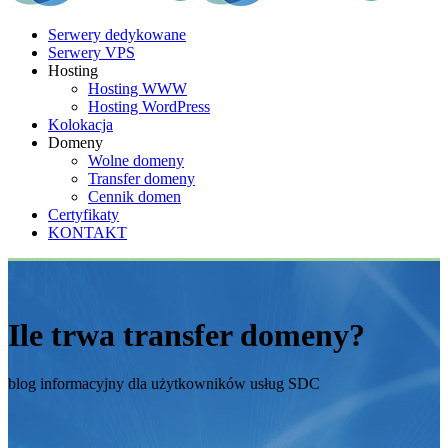
Serwery dedykowane
Serwery VPS
Hosting
Hosting WWW
Hosting WordPress
Kolokacja
Domeny
Wolne domeny
Transfer domeny
Cennik domen
Certyfikaty
KONTAKT
Ile trwa transfer domeny?
blog informacyjny dla użytkowników usług SDC