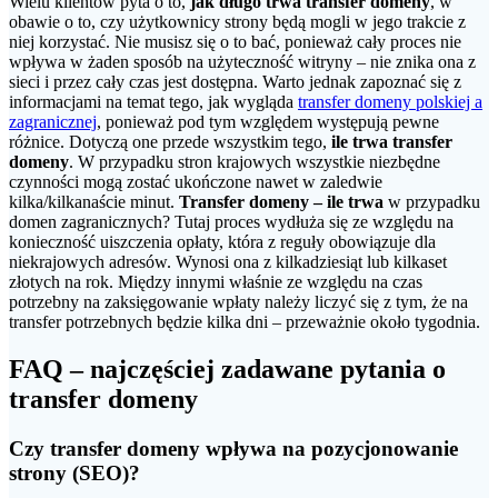
Wielu klientów pyta o to,
jak długo trwa transfer domeny
, w
obawie o to, czy użytkownicy strony będą mogli w jego trakcie z
niej korzystać. Nie musisz się o to bać, ponieważ cały proces nie
wpływa w żaden sposób na użyteczność witryny – nie znika ona z
sieci i przez cały czas jest dostępna. Warto jednak zapoznać się z
informacjami na temat tego, jak wygląda
transfer domeny polskiej a
zagranicznej
, ponieważ pod tym względem występują pewne
różnice. Dotyczą one przede wszystkim tego,
ile trwa transfer
domeny
. W przypadku stron krajowych wszystkie niezbędne
czynności mogą zostać ukończone nawet w zaledwie
kilka/kilkanaście minut.
Transfer domeny – ile trwa
w przypadku
domen zagranicznych? Tutaj proces wydłuża się ze względu na
konieczność uiszczenia opłaty, która z reguły obowiązuje dla
niekrajowych adresów. Wynosi ona z kilkadziesiąt lub kilkaset
złotych na rok. Między innymi właśnie ze względu na czas
potrzebny na zaksięgowanie wpłaty należy liczyć się z tym, że na
transfer potrzebnych będzie kilka dni – przeważnie około tygodnia.
FAQ – najczęściej zadawane pytania o
transfer domeny
Czy transfer domeny wpływa na pozycjonowanie
strony (SEO)?