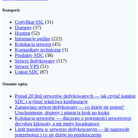
Kategorie
Certyfikat SSL
(31)
Domeny
(37)
Hosting
(52)
Informacje ogólne
(222)
Kolokacja serwera
(45)
Komunikaty techniczne
(3)
Produkty SDC
(38)
Serwer dedykowany
(117)
Serwer VPS
(51)
Usługi SDC
(87)
Ostatnie wpisy
Ponad 20 linii serwerów dedykowanych — jak czytać katalog
SDC i wybrać właściwą konfigurację
Zamawiasz serwer dedykowany — co dzieje się potem?
Uruchomienie, dostępy i migracja krok po kroku
Kolokacja serwerów — dlaczego o pojemności serwerowni
decydują kilowaty, a nie metry kwadratowe
Limit transferu w serwerze dedykowanym — ile naprawdę
potrzebujesz i co się dzieje po przekroczeniu