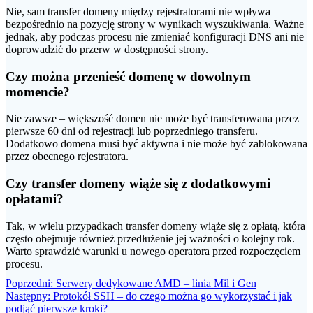
Nie, sam transfer domeny między rejestratorami nie wpływa
bezpośrednio na pozycję strony w wynikach wyszukiwania. Ważne
jednak, aby podczas procesu nie zmieniać konfiguracji DNS ani nie
doprowadzić do przerw w dostępności strony.
Czy można przenieść domenę w dowolnym
momencie?
Nie zawsze – większość domen nie może być transferowana przez
pierwsze 60 dni od rejestracji lub poprzedniego transferu.
Dodatkowo domena musi być aktywna i nie może być zablokowana
przez obecnego rejestratora.
Czy transfer domeny wiąże się z dodatkowymi
opłatami?
Tak, w wielu przypadkach transfer domeny wiąże się z opłatą, która
często obejmuje również przedłużenie jej ważności o kolejny rok.
Warto sprawdzić warunki u nowego operatora przed rozpoczęciem
procesu.
Nawigacja
Poprzedni
Poprzedni:
Serwery dedykowane AMD – linia Mil i Gen
Następny
wpis:
Następny:
Protokół SSH – do czego można go wykorzystać i jak
wpisu
wpis:
podjąć pierwsze kroki?