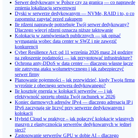
Serwer dedykowany w Polsce czy za granicą — co naprawdę
zmienia lokalizacja serwerowni
Dyski w serwerze dedykowanym — NVMe, RAID i to, o co
zapomnisz zapytać przed zakupem
Ile rdzeni naprawdę potrzebuje Twój serwer dedykowany?
Dlaczego więcej rdzeni oznacza niższe taktowanie
Kolokacja w zamówieniach publicznych — jak opisać
wymagania wobec data center w SWZ i nie zawęzić
konkurencji
Cyber Resilience Act: od 11 września 2026 masz 24 godziny
na zgłoszenie podatności — jak przygotować infrastrukturę?
Ochrona anty-DDoS w data center — dlaczego własne łącze
nie zatrzyma ataku wolumetrycznego i jak zabezpieczyć
serwer firmy
Planowanie pojemności – jak przewidzieć, kiedy Twoja firma
wyrośnie z obecnego serwera dedykowanego?
Ile kosztuje energia w kolokacji serwerów — i jak
efektywność sprzętu obniża Twój rachunek w 2026
Koniec darmowych adresów IPv4 — dlaczego adresacja IP i
IPv6 zaczynają się liczyć przy serwerze dedykowanym i
kolokacji
Hybrid Cloud w praktyce – jak połączyć kolokację własnych
maszyn z elastycznością serwerów dedykowanych w jednej
sieci?
Zastosowanie serwerów GPU w dobie AI – dlaczego