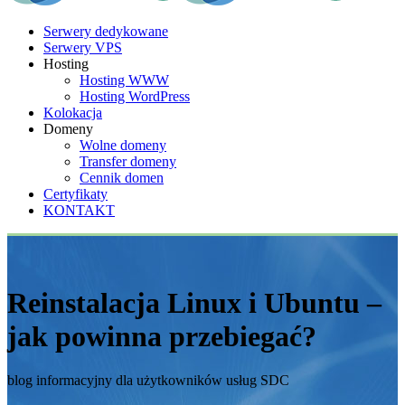
Serwery dedykowane
Serwery VPS
Hosting
Hosting WWW
Hosting WordPress
Kolokacja
Domeny
Wolne domeny
Transfer domeny
Cennik domen
Certyfikaty
KONTAKT
Reinstalacja Linux i Ubuntu –
jak powinna przebiegać?
blog informacyjny dla użytkowników usług SDC