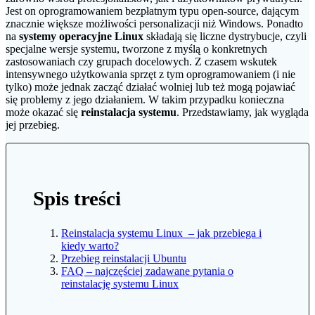
Jest on oprogramowaniem bezpłatnym typu open-source, dającym
znacznie większe możliwości personalizacji niż Windows. Ponadto
na
systemy operacyjne Linux
składają się liczne dystrybucje, czyli
specjalne wersje systemu, tworzone z myślą o konkretnych
zastosowaniach czy grupach docelowych. Z czasem wskutek
intensywnego użytkowania sprzęt z tym oprogramowaniem (i nie
tylko) może jednak zacząć działać wolniej lub też mogą pojawiać
się problemy z jego działaniem. W takim przypadku konieczna
może okazać się
reinstalacja systemu
. Przedstawiamy, jak wygląda
jej przebieg.
Spis treści
Reinstalacja systemu Linux – jak przebiega i
kiedy warto?
Przebieg reinstalacji Ubuntu
FAQ – najczęściej zadawane pytania o
reinstalację systemu Linux