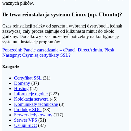
ważnych plików.
Ile trwa reinstalacja systemu Linux (np. Ubuntu)?
Czas reinstalacji zależy od sprzętu i wybranej dystrybucji, jednak
zazwyczaj cały proces zajmuje od kilkunastu minut do około
godziny. Dodatkowy czas może być potrzebny na konfigurację
systemu i instalację programów.
Nawigacja
Poprzedni
Poprzedni:
Panele zarządzania – cPanel, DirectAdmin, Plesk
Następny
wpis:
Następny:
Czym są certyfikaty SSL?
wpisu
wpis:
Kategorie
Certyfikat SSL
(31)
Domeny
(37)
Hosting
(52)
Informacje ogólne
(222)
Kolokacja serwera
(45)
Komunikaty techniczne
(3)
Produkty SDC
(38)
Serwer dedykowany
(117)
Serwer VPS
(51)
Usługi SDC
(87)