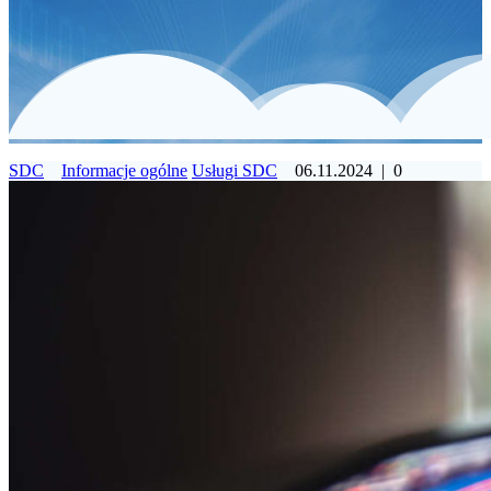
SDC
Informacje ogólne
Usługi SDC
06.11.2024
|
0