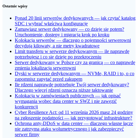
Ostatnie wpisy
Ponad 20 linii serwerów dedykowanych — jak czytać katalog
SDC i wybrać właściwą konfigurację
Zamawiasz serwer dedykowany — co dzieje się potem?
Uruchomienie, dostępy i migracja krok po kroku
Kolokacja serwerów — dlaczego o pojemności serwerowni
decydują kilowaty, a nie metry kwadratowe
Limit transferu w serwerze dedykowanym — ile naprawdę
potrzebujesz i co się dzieje po przekroczeniu
Serwer dedykowany w Polsce czy za granicą — co naprawdę
zmienia lokalizacja serwerowni
Dyski w serwerze dedykowanym — NVMe, RAID i to, o co
zapomnisz zapytać przed zakupem
Ile rdzeni naprawdę potrzebuje Twój serwer dedykowany?
Dlaczego więcej rdzeni oznacza niższe taktowanie
Kolokacja w zamówieniach publicznych — jak opisać
wymagania wobec data center w SWZ i nie zawęzić
konkurencji
Cyber Resilience Act: od 11 września 2026 masz 24 godziny
na zgłoszenie podatności — jak przygotować infrastrukturę?
Ochrona anty-DDoS w data center — dlaczego własne łącze
nie zatrzyma ataku wolumetrycznego i jak zabezpieczyć
serwer firmy