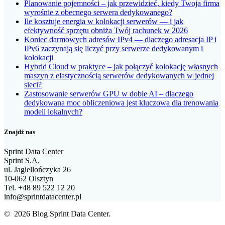
Planowanie pojemności – jak przewidzieć, kiedy Twoja firma
wyrośnie z obecnego serwera dedykowanego?
Ile kosztuje energia w kolokacji serwerów — i jak
efektywność sprzętu obniża Twój rachunek w 2026
Koniec darmowych adresów IPv4 — dlaczego adresacja IP i
IPv6 zaczynają się liczyć przy serwerze dedykowanym i
kolokacji
Hybrid Cloud w praktyce – jak połączyć kolokację własnych
maszyn z elastycznością serwerów dedykowanych w jednej
sieci?
Zastosowanie serwerów GPU w dobie AI – dlaczego
dedykowana moc obliczeniowa jest kluczowa dla trenowania
modeli lokalnych?
Znajdź nas
Sprint Data Center
Sprint S.A.
ul. Jagiellończyka 26
10-062 Olsztyn
Tel. +48 89 522 12 20
info@sprintdatacenter.pl
© 2026 Blog Sprint Data Center.