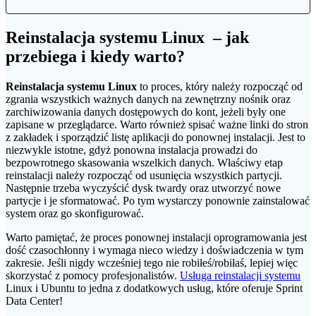
Reinstalacja systemu Linux – jak
przebiega i kiedy warto?
Reinstalacja systemu Linux
to proces, który należy rozpocząć od
zgrania wszystkich ważnych danych na zewnętrzny nośnik oraz
zarchiwizowania danych dostępowych do kont, jeżeli były one
zapisane w przeglądarce. Warto również spisać ważne linki do stron
z zakładek i sporządzić listę aplikacji do ponownej instalacji. Jest to
niezwykle istotne, gdyż ponowna instalacja prowadzi do
bezpowrotnego skasowania wszelkich danych. Właściwy etap
reinstalacji należy rozpocząć od usunięcia wszystkich partycji.
Następnie trzeba wyczyścić dysk twardy oraz utworzyć nowe
partycje i je sformatować. Po tym wystarczy ponownie zainstalować
system oraz go skonfigurować.
Warto pamiętać, że proces ponownej instalacji oprogramowania jest
dość czasochłonny i wymaga nieco wiedzy i doświadczenia w tym
zakresie. Jeśli nigdy wcześniej tego nie robiłeś/robiłaś, lepiej więc
skorzystać z pomocy profesjonalistów.
Usługa reinstalacji systemu
Linux i Ubuntu to jedna z dodatkowych usług, które oferuje Sprint
Data Center!