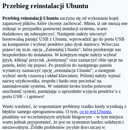
Przebieg reinstalacji Ubuntu
Przebieg reinstalacji Ubuntu
zaczyna się od wykonania kopii
zapasowej plików, które chcemy zachować. Mimo, iż nie muszą one
zniknąć w przypadku ponownej instalacji systemu, warto
dodatkowo się zabezpieczyć. Następnie należy utworzyć
bootowalną pamięć USB z Ubuntu, wprowadzić go do portu USB
na komputerze i wybrać pendrive jako dysk startowy. Wówczas
pojawi się m.in. opcja „Zainstaluj Ubuntu”, która przekieruje nas
bezpośrednio do instalatora. W kolejnym etapie należy wybrać
język, kliknąć przycisk „kontynuuj” oraz zaznaczyć obie opcje na
panelu, który się pojawi. Po przejściu do następnego panelu
wystarczy zaznaczyć opcję „reinstalacja Ubuntu”, a następnie
wybrać strefę czasową i układ klawiatury. Później należy wpisać
nazwę użytkownika, zespołu i hasło oraz poczekać na
zainstalowanie systemu. W ostatnim kroku trzeba ponownie
uruchomić system, pamiętając o uprzednim wyjęciu pendrive’a z
portu USB – i gotowe!
Warto wiedzieć, że wspomniane problemy rzadko kiedy wynikają z
błędów samego oprogramowania. O tym,
co to jest Ubuntu
,
pisaliśmy we wcześniejszym artykule blogowym – w tym miejscu
warto jednak przypomnieć, że jest on systemem bardzo solidnym i
niezawodnym. Źródło problemów zwykle tkwi raczej w