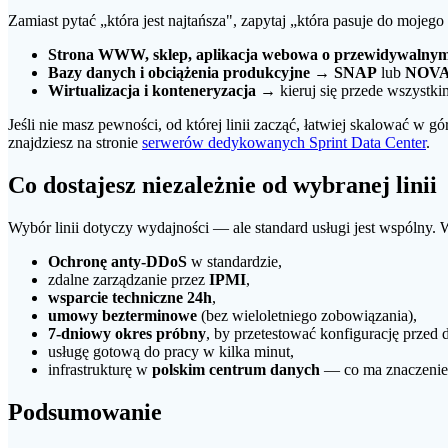
Zamiast pytać „która jest najtańsza", zapytaj „która pasuje do mojego
Strona WWW, sklep, aplikacja webowa o przewidywalny
Bazy danych i obciążenia produkcyjne
→
SNAP
lub
NOV
Wirtualizacja i konteneryzacja
→ kieruj się przede wszystki
Jeśli nie masz pewności, od której linii zacząć, łatwiej skalować w gó
znajdziesz na stronie
serwerów dedykowanych Sprint Data Center
.
Co dostajesz niezależnie od wybranej linii
Wybór linii dotyczy wydajności — ale standard usługi jest wspólny
Ochronę anty-DDoS
w standardzie,
zdalne zarządzanie przez
IPMI
,
wsparcie techniczne 24h
,
umowy bezterminowe
(bez wieloletniego zobowiązania),
7-dniowy okres próbny
, by przetestować konfigurację przed 
usługę gotową do pracy w kilka minut,
infrastrukturę w
polskim centrum danych
— co ma znaczenie 
Podsumowanie