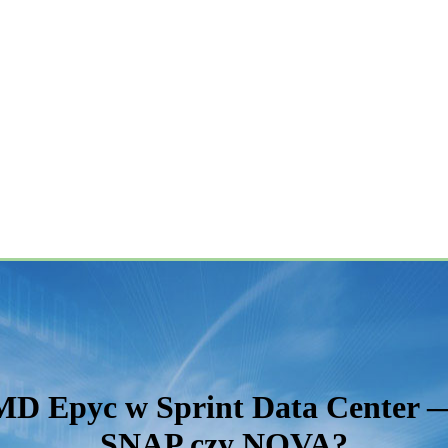
MD Epyc w Sprint Data Center 
SNAP czy NOVA?