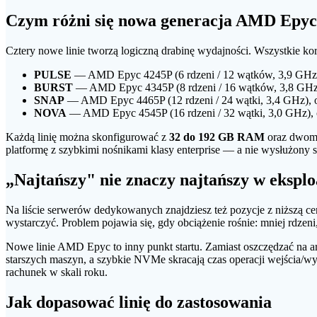
Czym różni się nowa generacja AMD Epyc
Cztery nowe linie tworzą logiczną drabinę wydajności. Wszystkie kor
PULSE
— AMD Epyc 4245P (6 rdzeni / 12 wątków, 3,9 GHz),
BURST
— AMD Epyc 4345P (8 rdzeni / 16 wątków, 3,8 GHz),
SNAP
— AMD Epyc 4465P (12 rdzeni / 24 wątki, 3,4 GHz), o
NOVA
— AMD Epyc 4545P (16 rdzeni / 32 wątki, 3,0 GHz), o
Każdą linię można skonfigurować z
32 do 192 GB RAM
oraz dwom
platformę z szybkimi nośnikami klasy enterprise — a nie wysłużony s
„Najtańszy" nie znaczy najtańszy w eksplo
Na liście serwerów dedykowanych znajdziesz też pozycje z niższą ce
wystarczyć. Problem pojawia się, gdy obciążenie rośnie: mniej rdzeni,
Nowe linie AMD Epyc to inny punkt startu. Zamiast oszczędzać na a
starszych maszyn, a szybkie NVMe skracają czas operacji wejścia/w
rachunek w skali roku.
Jak dopasować linię do zastosowania