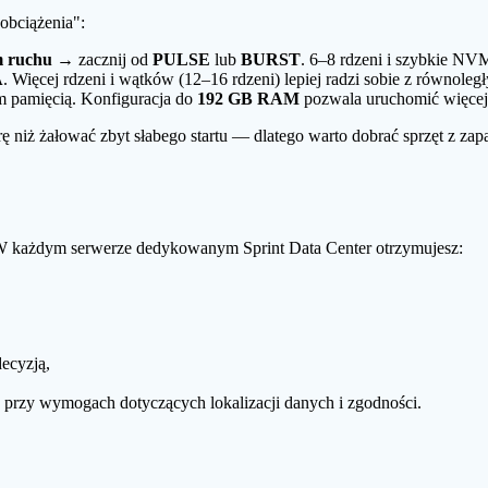
 obciążenia":
m ruchu
→ zacznij od
PULSE
lub
BURST
. 6–8 rdzeni i szybkie NVM
A
. Więcej rdzeni i wątków (12–16 rdzeni) lepiej radzi sobie z równoleg
m pamięcią. Konfiguracja do
192 GB RAM
pozwala uruchomić więcej m
rę niż żałować zbyt słabego startu — dlatego warto dobrać sprzęt z zapas
. W każdym serwerze dedykowanym Sprint Data Center otrzymujesz:
decyzją,
przy wymogach dotyczących lokalizacji danych i zgodności.