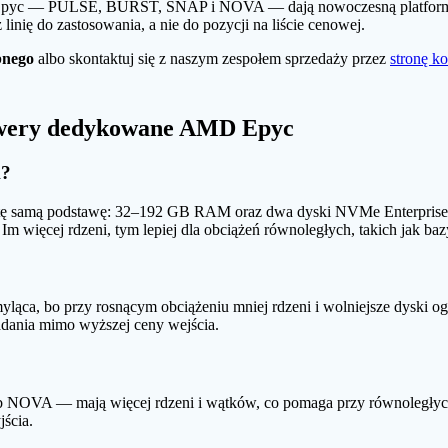
D Epyc — PULSE, BURST, SNAP i NOVA — dają nowoczesną platformę 
linię do zastosowania, a nie do pozycji na liście cenowej.
bnego
albo skontaktuj się z naszym zespołem sprzedaży przez
stronę k
erwery dedykowane AMD Epyc
A?
ją tę samą podstawę: 32–192 GB RAM oraz dwa dyski NVMe Enterprise.
więcej rdzeni, tym lepiej dla obciążeń równoległych, takich jak baz
yląca, bo przy rosnącym obciążeniu mniej rdzeni i wolniejsze dyski 
adania mimo wyższej ceny wejścia.
 NOVA — mają więcej rdzeni i wątków, co pomaga przy równoległych z
ścia.