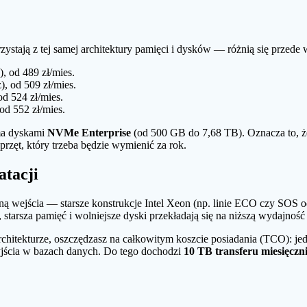
zystają z tej samej architektury pamięci i dysków — różnią się przede 
 od 489 zł/mies.
 od 509 zł/mies.
d 524 zł/mies.
d 552 zł/mies.
a dyskami
NVMe Enterprise
(od 500 GB do 7,68 TB). Oznacza to, ż
przęt, który trzeba będzie wymienić za rok.
atacji
ną wejścia — starsze konstrukcje Intel Xeon (np. linie ECO czy SOS o
 starsza pamięć i wolniejsze dyski przekładają się na niższą wydajność
rchitekturze, oszczędzasz na całkowitym koszcie posiadania (TCO): 
yjścia w bazach danych. Do tego dochodzi
10 TB transferu miesięczni