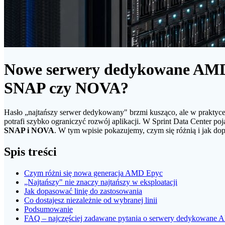
Nowe serwery dedykowane AMD
SNAP czy NOVA?
Hasło „najtańszy serwer dedykowany" brzmi kusząco, ale w praktyce 
potrafi szybko ograniczyć rozwój aplikacji. W Sprint Data Center 
SNAP i NOVA
. W tym wpisie pokazujemy, czym się różnią i jak do
Spis treści
Czym różni się nowa generacja AMD Epyc
„Najtańszy" nie znaczy najtańszy w eksploatacji
Jak dopasować linię do zastosowania
Co dostajesz niezależnie od wybranej linii
Podsumowanie
FAQ – najczęściej zadawane pytania o serwery dedykowane