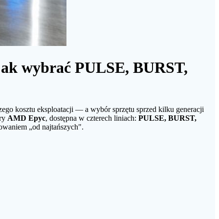
 jak wybrać PULSE, BURST,
ego kosztu eksploatacji — a wybór sprzętu sprzed kilku generacji
ory
AMD Epyc
, dostępna w czterech liniach:
PULSE, BURST,
rtowaniem „od najtańszych".