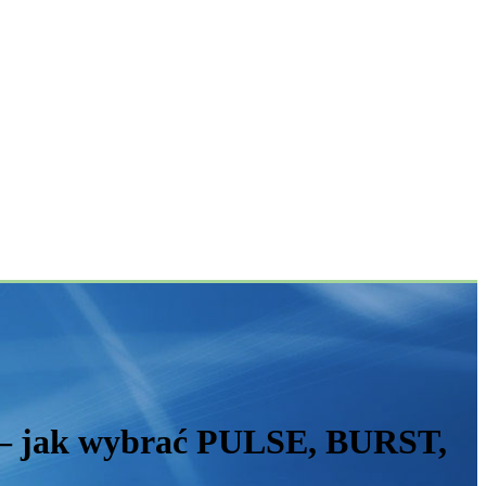
— jak wybrać PULSE, BURST,