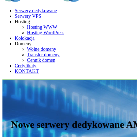
Serwery dedykowane
Serwery VPS
Hosting
Hosting WWW
Hosting WordPress
Kolokacja
Domeny
Wolne domeny
Transfer domeny
Cennik domen
Certyfikaty
KONTAKT
Nowe serwery dedykowane A