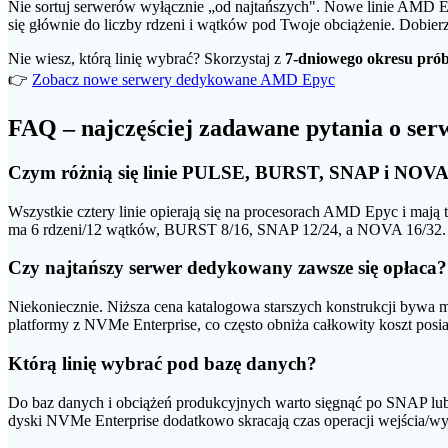
Nie sortuj serwerów wyłącznie „od najtańszych". Nowe linie AM
się głównie do liczby rdzeni i wątków pod Twoje obciążenie. Dobierz 
Nie wiesz, którą linię wybrać? Skorzystaj z
7-dniowego okresu pró
👉
Zobacz nowe serwery dedykowane AMD Epyc
FAQ – najczęściej zadawane pytania o s
Czym różnią się linie PULSE, BURST, SNAP i NOV
Wszystkie cztery linie opierają się na procesorach AMD Epyc i ma
ma 6 rdzeni/12 wątków, BURST 8/16, SNAP 12/24, a NOVA 16/32. Im 
Czy najtańszy serwer dedykowany zawsze się opłaca?
Niekoniecznie. Niższa cena katalogowa starszych konstrukcji bywa m
platformy z NVMe Enterprise, co często obniża całkowity koszt posi
Którą linię wybrać pod bazę danych?
Do baz danych i obciążeń produkcyjnych warto sięgnąć po SNAP lub
dyski NVMe Enterprise dodatkowo skracają czas operacji wejścia/wyj