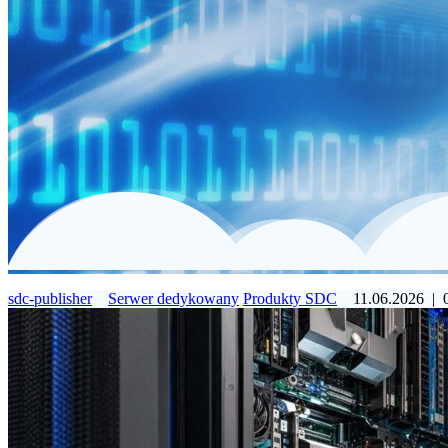
sdc-publisher
Serwer dedykowany
Produkty SDC
11.06.2026
|