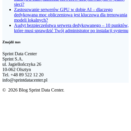
sieci?
Zastosowanie serwerów GPU w dobie AI – dlaczego
dedykowana moc obliczeniowa jest kluczowa dla trenowania
modeli lokalnych?
Audyt bezpieczeństwa serwera dedykowanego – 10 punktów,
które musi sprawdzić Twój administrator po instalacji systemu
Znajdź nas
Sprint Data Center
Sprint S.A.
ul. Jagiellończyka 26
10-062 Olsztyn
Tel. +48 89 522 12 20
info@sprintdatacenter.pl
© 2026 Blog Sprint Data Center.