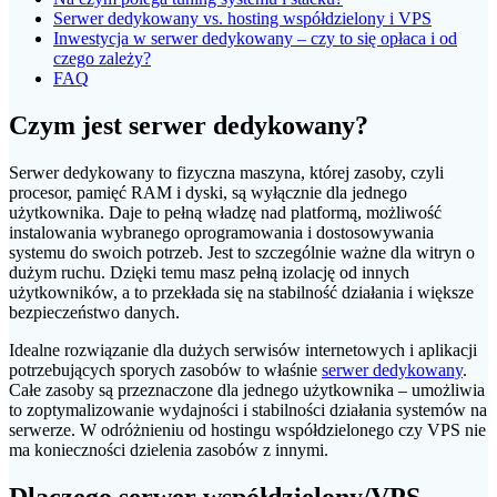
Serwer dedykowany vs. hosting współdzielony i VPS
Inwestycja w serwer dedykowany – czy to się opłaca i od
czego zależy?
FAQ
Czym jest serwer dedykowany?
Serwer dedykowany to fizyczna maszyna, której zasoby, czyli
procesor, pamięć RAM i dyski, są wyłącznie dla jednego
użytkownika. Daje to pełną władzę nad platformą, możliwość
instalowania wybranego oprogramowania i dostosowywania
systemu do swoich potrzeb. Jest to szczególnie ważne dla witryn o
dużym ruchu. Dzięki temu masz pełną izolację od innych
użytkowników, a to przekłada się na stabilność działania i większe
bezpieczeństwo danych.
Idealne rozwiązanie dla dużych serwisów internetowych i aplikacji
potrzebujących sporych zasobów to właśnie
serwer dedykowany
.
Całe zasoby są przeznaczone dla jednego użytkownika – umożliwia
to zoptymalizowanie wydajności i stabilności działania systemów na
serwerze. W odróżnieniu od hostingu współdzielonego czy VPS nie
ma konieczności dzielenia zasobów z innymi.
Dlaczego serwer współdzielony/VPS