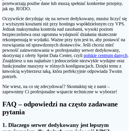
przetwarzają poufne dane lub muszą spełniać konkretne przepisy,
jak np. RODO.
Oczywiście decydując się na serwer dedykowany, musisz liczyć się
z wyższymi kosztami niż przy hostingu współdzielonym czy VPS.
Jednak maksymalna kontrola nad zasobami, wysoki poziom
bezpieczeństwa oraz ogromna wydajność działania skutecznie
rekompensują te wydatki. Ważne przy tym jest to, aby postawić na
rozwiązania od sprawdzonych dostawców. Jeśli chcesz mieć
pewność zainwestowania w profesjonalny serwer dedykowany,
skorzystaj z oferty Sprint Data Center, czyli
polskie centrum danych
.
Znajdziesz u nas najtańsze i jednocześnie niezwykle wydajne oraz
funkcjonalne maszyny w różnych konfiguracjach. Dzięki temu z
łatwością wybierzesz taką, która perfekcyjnie odpowiada Twoim
potrzeb.
Nie wiesz, na co się zdecydować? Skontaktuj się z nami –
zapewnimy Ci profesjonalne wsparcie techniczne w wyborze!
FAQ – odpowiedzi na często zadawane
pytania
1. Dlaczego serwer dedykowany jest lepszym