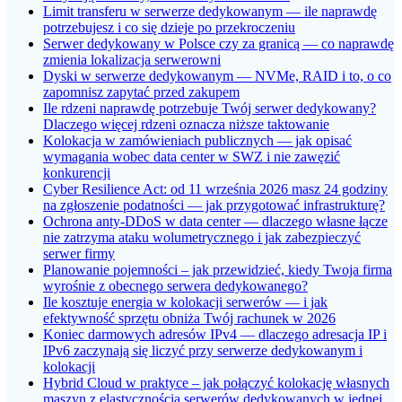
Limit transferu w serwerze dedykowanym — ile naprawdę
potrzebujesz i co się dzieje po przekroczeniu
Serwer dedykowany w Polsce czy za granicą — co naprawdę
zmienia lokalizacja serwerowni
Dyski w serwerze dedykowanym — NVMe, RAID i to, o co
zapomnisz zapytać przed zakupem
Ile rdzeni naprawdę potrzebuje Twój serwer dedykowany?
Dlaczego więcej rdzeni oznacza niższe taktowanie
Kolokacja w zamówieniach publicznych — jak opisać
wymagania wobec data center w SWZ i nie zawęzić
konkurencji
Cyber Resilience Act: od 11 września 2026 masz 24 godziny
na zgłoszenie podatności — jak przygotować infrastrukturę?
Ochrona anty-DDoS w data center — dlaczego własne łącze
nie zatrzyma ataku wolumetrycznego i jak zabezpieczyć
serwer firmy
Planowanie pojemności – jak przewidzieć, kiedy Twoja firma
wyrośnie z obecnego serwera dedykowanego?
Ile kosztuje energia w kolokacji serwerów — i jak
efektywność sprzętu obniża Twój rachunek w 2026
Koniec darmowych adresów IPv4 — dlaczego adresacja IP i
IPv6 zaczynają się liczyć przy serwerze dedykowanym i
kolokacji
Hybrid Cloud w praktyce – jak połączyć kolokację własnych
maszyn z elastycznością serwerów dedykowanych w jednej