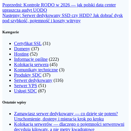
Nawigacja
Poprzedni
Poprzedni:
Kontrole RODO w 2026 — jak polski data center
wpis:
upraszcza audyt UODO
wpisu
Następny
Następny:
Serwer dedykowany SSD czy HDD? Jak dobrać dysk
wpis:
pod szybkość, pojemność i koszty witryny
Kategorie
Certyfikat SSL
(31)
Domeny
(37)
Hosting
(52)
Informacje ogólne
(222)
Kolokacja serwera
(45)
Komunikaty techniczne
(3)
Produkty SDC
(37)
Serwer dedykowany
(116)
Serwer VPS
(51)
Usługi SDC
(87)
Ostatnie wpisy
Zamawiasz serwer dedykowany — co dzieje się potem?
Uruchomienie, dostępy i migracja krok po kroku
Kolokacja serwerów — dlaczego o pojemności serwerowni
decydują kilowaty, a nie metry kwadratowe