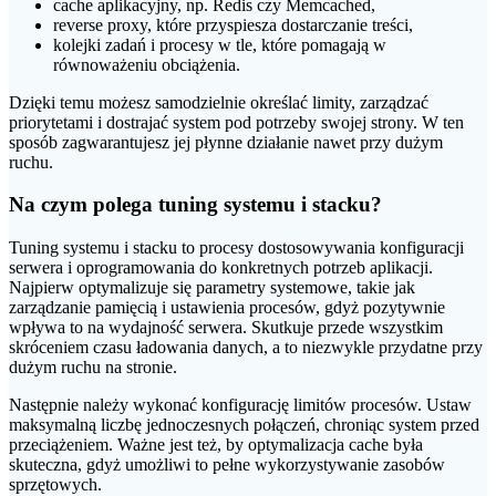
cache aplikacyjny, np. Redis czy Memcached,
reverse proxy, które przyspiesza dostarczanie treści,
kolejki zadań i procesy w tle, które pomagają w
równoważeniu obciążenia.
Dzięki temu możesz samodzielnie określać limity, zarządzać
priorytetami i dostrajać system pod potrzeby swojej strony. W ten
sposób zagwarantujesz jej płynne działanie nawet przy dużym
ruchu.
Na czym polega tuning systemu i stacku?
Tuning systemu i stacku to procesy dostosowywania konfiguracji
serwera i oprogramowania do konkretnych potrzeb aplikacji.
Najpierw optymalizuje się parametry systemowe, takie jak
zarządzanie pamięcią i ustawienia procesów, gdyż pozytywnie
wpływa to na wydajność serwera. Skutkuje przede wszystkim
skróceniem czasu ładowania danych, a to niezwykle przydatne przy
dużym ruchu na stronie.
Następnie należy wykonać konfigurację limitów procesów. Ustaw
maksymalną liczbę jednoczesnych połączeń, chroniąc system przed
przeciążeniem. Ważne jest też, by optymalizacja cache była
skuteczna, gdyż umożliwi to pełne wykorzystywanie zasobów
sprzętowych.