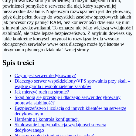
Gdy prowadzisz stronę internetową o dużym natężeniu ruchu,
powinieneś pomyśleć o serwerze dla niej, który zapewni jej
niezawodne działanie. Najlepszym rozwiązaniem jest dedykowany,
gdyż daje pełen dostęp do wszystkich zasobów sprzętowych takich
jak procesor czy pamięć RAM, bez konieczności dzielenia się nimi
z innymi użytkownikami. To oznacza nie tylko większą wydajność i
stabilność, ale także lepsze bezpieczeństwo. Z artykułu dowiesz się,
jakie konkretne korzyści przynosi to rozwiązanie dla wysoko
obciążonych serwisów www oraz dlaczego może być istotne w
utrzymaniu płynnego działania Twojej strony.
Spis treści
Czym jest serwer dedykowany?
Dlaczego serwer współdzielony/VPS spowalnia przy skali –
wąskie gardła i współdzielenie zasobów
Jak mierzyć ruch na stronie?
Skąd biorą się przestoje i dlaczego serwer dedykowany
poprawia stabilność?
Bezpieczeństwo i izolacja od innych klientów na serwerze
dedykowanym
Hardening i kontrola konfiguracji
Skalowanie i optymalizacja wydajności serwera
dedykowanego
Na czym polega tuning systemu i stacku?