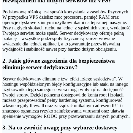
rozwiązaniem dla dużych serwisów niż VPS?
Podstawową różnicą jest sposób korzystania z zasobów fizycznych.
W przypadku VPS dzielisz moc procesora, pamięć RAM oraz
operacje dyskowe z innymi użytkownikami na tej samej maszynie.
Przy nagłych skokach ruchu na jednej z sąsiednich stron, wydajność
Twojego serwisu może spaść. Serwer dedykowany oferuje pełną
izolację – wszystkie podzespoły fizyczne są zarezerwowane
wyłącznie dla jednek aplikacji, a to gwarantuje przewidywalną
wydajność i stabilność nawet przy bardzo dużym obciążeniu.
2. Jakie główne zagrożenia dla bezpieczeństwa
eliminuje serwer dedykowany?
Serwer dedykowany eliminuje tzw. efekt „złego sąsiedztwa”. W
hostingu współdzielonym błędy konfiguracyjne lub ataki na innego
użytkownika tego samego serwera mogą wpłynąć na dostępność
Twojej strony. Dzięki pełnemu dostępowi do konta root i izolacji
możesz przeprowadzać pełny hardening systemu, konfigurować
własne reguły firewall oraz zarządzać unikalnym adresem IP. To
znacząco ogranicza ryzyko zainfekowania wirusami oraz ułatwia
spełnienie wymogów RODO przy przetwarzaniu danych poufnych.
3. Na co zwrócić uwagę przy wyborze dostawcy