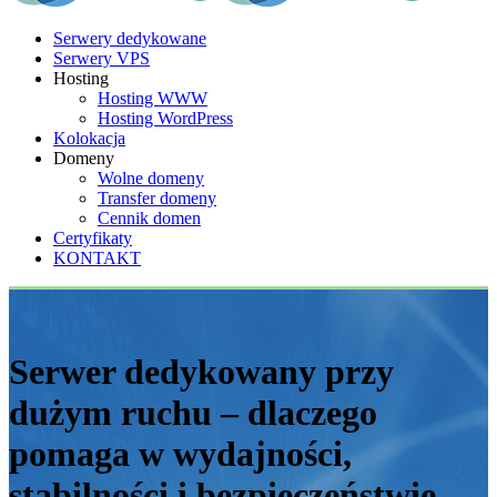
Serwery dedykowane
Serwery VPS
Hosting
Hosting WWW
Hosting WordPress
Kolokacja
Domeny
Wolne domeny
Transfer domeny
Cennik domen
Certyfikaty
KONTAKT
Serwer dedykowany przy
dużym ruchu – dlaczego
pomaga w wydajności,
stabilności i bezpieczeństwie