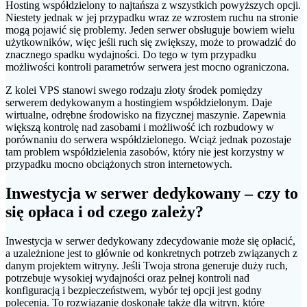
Hosting współdzielony to najtańsza z wszystkich powyższych opcji.
Niestety jednak w jej przypadku wraz ze wzrostem ruchu na stronie
mogą pojawić się problemy. Jeden serwer obsługuje bowiem wielu
użytkowników, więc jeśli ruch się zwiększy, może to prowadzić do
znacznego spadku wydajności. Do tego w tym przypadku
możliwości kontroli parametrów serwera jest mocno ograniczona.
Z kolei VPS stanowi swego rodzaju złoty środek pomiędzy
serwerem dedykowanym a hostingiem współdzielonym. Daje
wirtualne, odrębne środowisko na fizycznej maszynie. Zapewnia
większą kontrolę nad zasobami i możliwość ich rozbudowy w
porównaniu do serwera współdzielonego. Wciąż jednak pozostaje
tam problem współdzielenia zasobów, który nie jest korzystny w
przypadku mocno obciążonych stron internetowych.
Inwestycja w serwer dedykowany – czy to
się opłaca i od czego zależy?
Inwestycja w serwer dedykowany zdecydowanie może się opłacić,
a uzależnione jest to głównie od konkretnych potrzeb związanych z
danym projektem witryny. Jeśli Twoja strona generuje duży ruch,
potrzebuje wysokiej wydajności oraz pełnej kontroli nad
konfiguracją i bezpieczeństwem, wybór tej opcji jest godny
polecenia. To rozwiązanie doskonałe także dla witryn, które