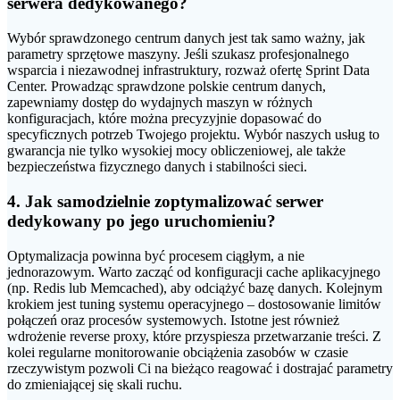
serwera dedykowanego?
Wybór sprawdzonego centrum danych jest tak samo ważny, jak
parametry sprzętowe maszyny. Jeśli szukasz profesjonalnego
wsparcia i niezawodnej infrastruktury, rozważ ofertę Sprint Data
Center. Prowadząc sprawdzone polskie centrum danych,
zapewniamy dostęp do wydajnych maszyn w różnych
konfiguracjach, które można precyzyjnie dopasować do
specyficznych potrzeb Twojego projektu. Wybór naszych usług to
gwarancja nie tylko wysokiej mocy obliczeniowej, ale także
bezpieczeństwa fizycznego danych i stabilności sieci.
4. Jak samodzielnie zoptymalizować serwer
dedykowany po jego uruchomieniu?
Optymalizacja powinna być procesem ciągłym, a nie
jednorazowym. Warto zacząć od konfiguracji cache aplikacyjnego
(np. Redis lub Memcached), aby odciążyć bazę danych. Kolejnym
krokiem jest tuning systemu operacyjnego – dostosowanie limitów
połączeń oraz procesów systemowych. Istotne jest również
wdrożenie reverse proxy, które przyspiesza przetwarzanie treści. Z
kolei regularne monitorowanie obciążenia zasobów w czasie
rzeczywistym pozwoli Ci na bieżąco reagować i dostrajać parametry
do zmieniającej się skali ruchu.