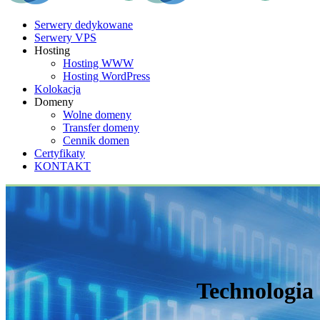
Serwery dedykowane
Serwery VPS
Hosting
Hosting WWW
Hosting WordPress
Kolokacja
Domeny
Wolne domeny
Transfer domeny
Cennik domen
Certyfikaty
KONTAKT
Technologia