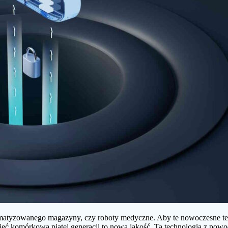
omatyzowanego magazyny, czy roboty medyczne. Aby te nowoczesne tech
i sieć komórkowa piątej generacji to nowa jakość. Ta technologia z p