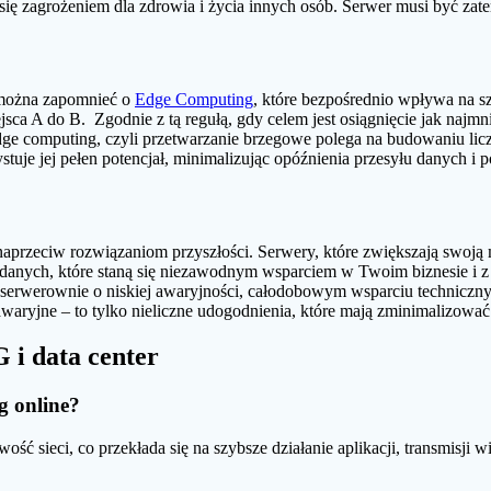
się zagrożeniem dla zdrowia i życia innych osób. Serwer musi być za
 można zapomnieć o
Edge Computing
, które bezpośrednio wpływa na s
miejsca A do B. Zgodnie z tą regułą, gdy celem jest osiągnięcie jak naj
Edge computing, czyli przetwarzanie brzegowe polega na budowaniu lic
tuje jej pełen potencjał, minimalizując opóźnienia przesyłu danych i 
naprzeciw rozwiązaniom przyszłości. Serwery, które zwiększają swoją
a danych, które staną się niezawodnym wsparciem w Twoim biznesie i z 
 serwerownie o niskiej awaryjności, całodobowym wsparciu technicznym,
 awaryjne – to tylko nieliczne udogodnienia, które mają zminimalizow
 i data center
g online?
ść sieci, co przekłada się na szybsze działanie aplikacji, transmisj