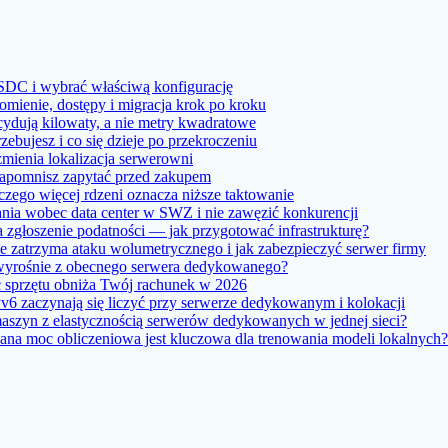
SDC i wybrać właściwą konfigurację
ienie, dostępy i migracja krok po kroku
ydują kilowaty, a nie metry kwadratowe
bujesz i co się dzieje po przekroczeniu
ienia lokalizacja serwerowni
apomnisz zapytać przed zakupem
zego więcej rdzeni oznacza niższe taktowanie
ia wobec data center w SWZ i nie zawęzić konkurencji
 zgłoszenie podatności — jak przygotować infrastrukturę?
 zatrzyma ataku wolumetrycznego i jak zabezpieczyć serwer firmy
 wyrośnie z obecnego serwera dedykowanego?
ść sprzętu obniża Twój rachunek w 2026
6 zaczynają się liczyć przy serwerze dedykowanym i kolokacji
maszyn z elastycznością serwerów dedykowanych w jednej sieci?
a moc obliczeniowa jest kluczowa dla trenowania modeli lokalnych?