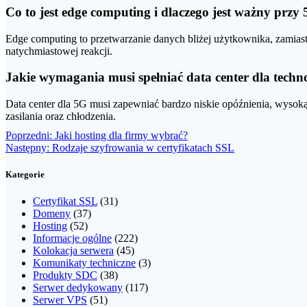
Co to jest edge computing i dlaczego jest ważny przy
Edge computing to przetwarzanie danych bliżej użytkownika, zamias
natychmiastowej reakcji.
Jakie wymagania musi spełniać data center dla techn
Data center dla 5G musi zapewniać bardzo niskie opóźnienia, wysok
zasilania oraz chłodzenia.
Nawigacja
Poprzedni
Poprzedni:
Jaki hosting dla firmy wybrać?
Następny
wpis:
Następny:
Rodzaje szyfrowania w certyfikatach SSL
wpisu
wpis:
Kategorie
Certyfikat SSL
(31)
Domeny
(37)
Hosting
(52)
Informacje ogólne
(222)
Kolokacja serwera
(45)
Komunikaty techniczne
(3)
Produkty SDC
(38)
Serwer dedykowany
(117)
Serwer VPS
(51)