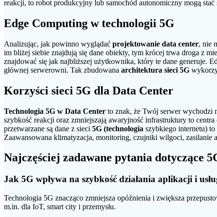
reakcji, to robot produkcyjny lub samochód autonomiczny mogą stać 
Edge Computing w technologii 5G
Analizując, jak powinno wyglądać
projektowanie data center
, nie
im bliżej siebie znajdują się dane obiekty, tym krócej trwa droga z 
znajdować się jak najbliższej użytkownika, który te dane generuje. 
głównej serwerowni. Tak zbudowana
architektura sieci 5G
wykorzys
Korzyści sieci 5G dla Data Center
Technologia 5G w Data Center
to znak, że Twój serwer wychodzi 
szybkość reakcji oraz zmniejszają awaryjność infrastruktury to centr
przetwarzane są dane z sieci
5G (technologia
szybkiego internetu) to
Zaawansowana klimatyzacja, monitoring, czujniki wilgoci, zasilanie
Najczęściej zadawane pytania dotyczące 5G
Jak 5G wpływa na szybkość działania aplikacji i usłu
Technologia 5G znacząco zmniejsza opóźnienia i zwiększa przepustowo
m.in. dla IoT, smart city i przemysłu.