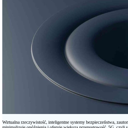
Wirtualna rzeczywistość, inteligentne systemy bezpieczeństwa, zaut
minimalizuje opóźnienia i oferuje większą przepustowość. 5G, czyl