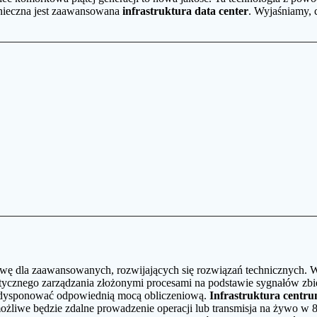
onieczna jest zaawansowana
infrastruktura data center
. Wyjaśniamy, 
tawę dla zaawansowanych, rozwijających się rozwiązań technicznych.
tycznego zarządzania złożonymi procesami na podstawie sygnałów zbi
e dysponować odpowiednią mocą obliczeniową.
Infrastruktura centr
ożliwe będzie zdalne prowadzenie operacji lub transmisja na żywo w 8