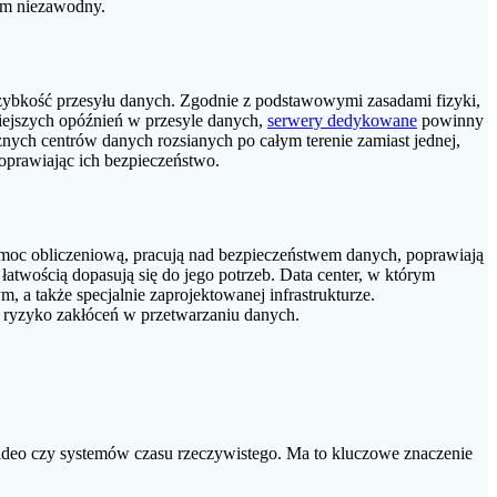
tem niezawodny.
zybkość przesyłu danych. Zgodnie z podstawowymi zasadami fizyki,
mniejszych opóźnień w przesyle danych,
serwery dedykowane
powinny
znych centrów danych rozsianych po całym terenie zamiast jednej,
poprawiając ich bezpieczeństwo.
 moc obliczeniową, pracują nad bezpieczeństwem danych, poprawiają
łatwością dopasują się do jego potrzeb. Data center, w którym
 a także specjalnie zaprojektowanej infrastrukturze.
ać ryzyko zakłóceń w przetwarzaniu danych.
i wideo czy systemów czasu rzeczywistego. Ma to kluczowe znaczenie