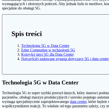
wymagających i złożonych poleceń. Aby jednak było to możliwe, k
specjalnie do obsługi 5G.
Spis treści
Technologia 5G w Data Center
Edge Computing w technologii 5G
Korzyści sieci 5G dla Data Center
Najczęściej zadawane pytania dotyczące 5G i data center
Technologia 5G w Data Center
Technologia 5G to super szybki przesył danych, który stanowi pods
pacjentów, obsługi maszyn produkcyjnych i szeroko pojętego automa
wymaga specjalistycznie zaprojektowanego
data center
, które będzi
współczynnikiem reakcji. To właśnie od tego parametru zależy, czy m