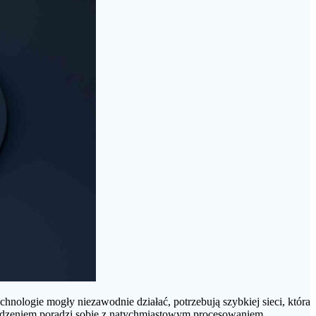
nologie mogły niezawodnie działać, potrzebują szybkiej sieci, która
owodzeniem poradzi sobie z natychmiastowym procesowaniem