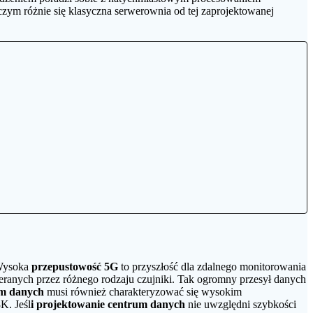
czym różnie się klasyczna serwerownia od tej zaprojektowanej
 Wysoka
przepustowość 5G
to przyszłość dla zdalnego monitorowania
eranych przez różnego rodzaju czujniki. Tak ogromny przesył danych
um danych
musi również charakteryzować się wysokim
K. Jeśl
i projektowanie centrum danych
nie uwzględni szybkości