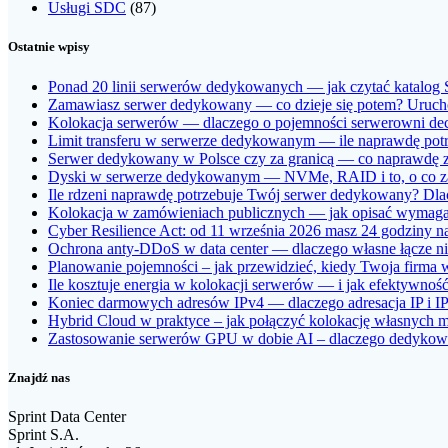
Usługi SDC
(87)
Ostatnie wpisy
Ponad 20 linii serwerów dedykowanych — jak czytać katalog 
Zamawiasz serwer dedykowany — co dzieje się potem? Uruchom
Kolokacja serwerów — dlaczego o pojemności serwerowni dec
Limit transferu w serwerze dedykowanym — ile naprawdę potrze
Serwer dedykowany w Polsce czy za granicą — co naprawdę zm
Dyski w serwerze dedykowanym — NVMe, RAID i to, o co z
Ile rdzeni naprawdę potrzebuje Twój serwer dedykowany? Dlac
Kolokacja w zamówieniach publicznych — jak opisać wymagan
Cyber Resilience Act: od 11 września 2026 masz 24 godziny na
Ochrona anty-DDoS w data center — dlaczego własne łącze nie
Planowanie pojemności – jak przewidzieć, kiedy Twoja firma
Ile kosztuje energia w kolokacji serwerów — i jak efektywno
Koniec darmowych adresów IPv4 — dlaczego adresacja IP i IPv
Hybrid Cloud w praktyce – jak połączyć kolokację własnych 
Zastosowanie serwerów GPU w dobie AI – dlaczego dedykowan
Znajdź nas
Sprint Data Center
Sprint S.A.