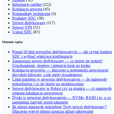
Informacje ogólne
(222)
Kolokacja serwera
(45)
Komunikaty techniczne
(3)
Produkty SDC
(38)
Serwer dedykowany
(117)
Serwer VPS
(51)
Usługi SDC
(87)
Ostatnie wpisy
Ponad 20 linii serwerów dedykowanych — jak czytać katalog
SDC i wybrać właściwą konfigurację
Zamawiasz serwer dedykowany — co dzieje się potem?
Uruchomienie, dostępy i migracja krok po kroku
Kolokacja serwerów — dlaczego o pojemności serwerowni
decydują kilowaty, a nie metry kwadratowe
Limit transferu w serwerze dedykowanym — ile naprawdę
potrzebujesz i co się dzieje po przekroczeniu
Serwer dedykowany w Polsce czy za granicą — co naprawdę
zmienia lokalizacja serwerowni
Dyski w serwerze dedykowanym — NVMe, RAID i to, o co
zapomnisz zapytać przed zakupem
Ile rdzeni naprawdę potrzebuje Twój serwer dedykowany?
Dlaczego więcej rdzeni oznacza niższe taktowanie