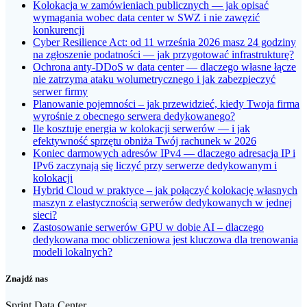
Kolokacja w zamówieniach publicznych — jak opisać
wymagania wobec data center w SWZ i nie zawęzić
konkurencji
Cyber Resilience Act: od 11 września 2026 masz 24 godziny
na zgłoszenie podatności — jak przygotować infrastrukturę?
Ochrona anty-DDoS w data center — dlaczego własne łącze
nie zatrzyma ataku wolumetrycznego i jak zabezpieczyć
serwer firmy
Planowanie pojemności – jak przewidzieć, kiedy Twoja firma
wyrośnie z obecnego serwera dedykowanego?
Ile kosztuje energia w kolokacji serwerów — i jak
efektywność sprzętu obniża Twój rachunek w 2026
Koniec darmowych adresów IPv4 — dlaczego adresacja IP i
IPv6 zaczynają się liczyć przy serwerze dedykowanym i
kolokacji
Hybrid Cloud w praktyce – jak połączyć kolokację własnych
maszyn z elastycznością serwerów dedykowanych w jednej
sieci?
Zastosowanie serwerów GPU w dobie AI – dlaczego
dedykowana moc obliczeniowa jest kluczowa dla trenowania
modeli lokalnych?
Znajdź nas
Sprint Data Center