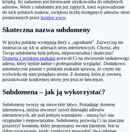
kropką. Jej zadaniem jest kierowanie użytkownika do odrębnych
adresów. Wiele z subdomen jest już zajętych, toteż wprowadzenie
do nich polskich znaków, zwiększa liczbę dostępnych adresów stron
postawionych przez
hosting www
.
Skuteczna nazwa subdomeny
W języku polskim występują litery z „ogonkami”. Zazwyczaj nie
umieszcza się ich w adresach stron internetowych. Chcesz, aby
Twoja subdomena była jedyna, niepowtarzalna i skuteczna?
Domena z polskimi znakami
pozwoli Ci na stworzenie unikatowego
adresu, który będzie ładnie i profesjonalnie wyglądać. Dodatkowo
automatyczne pisanie z polskimi znakami sprawia, że często nie
wyświetla się nam pożądana strona. Z domeną, która je zawiera,
poszukiwanie konkretnej strony jest jeszcze łatwiejsze.
Subdomena – jak ją wykorzystać?
Subdomeny tworzy się niezwykle łatwo. Posiadając domenę
internetową, można stworzyć nawet dziesiątki adresów
internetowych, ale pod jednym warunkiem – muszą być one
oryginalne i niepowtarzalne. Subdomeny pozwolą Ci na znacznie
poszerzyć kontentu, który proponujesz swoim klientom. Jest to
dobre rozwiązanie, kiedy zamierzasz prowadzić dwa odrębne