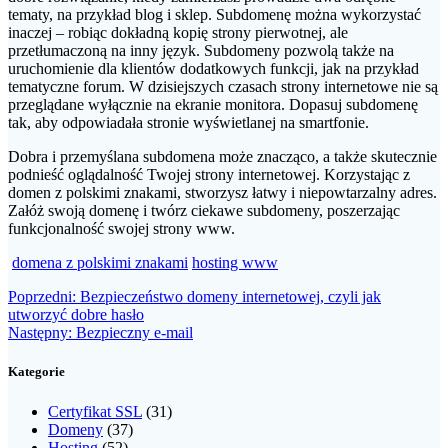
tematy, na przykład blog i sklep. Subdomenę można wykorzystać
inaczej – robiąc dokładną kopię strony pierwotnej, ale
przetłumaczoną na inny język. Subdomeny pozwolą także na
uruchomienie dla klientów dodatkowych funkcji, jak na przykład
tematyczne forum. W dzisiejszych czasach strony internetowe nie są
przeglądane wyłącznie na ekranie monitora. Dopasuj subdomenę
tak, aby odpowiadała stronie wyświetlanej na smartfonie.
Dobra i przemyślana subdomena może znacząco, a także skutecznie
podnieść oglądalność Twojej strony internetowej. Korzystając z
domen z polskimi znakami, stworzysz łatwy i niepowtarzalny adres.
Załóż swoją domenę i twórz ciekawe subdomeny, poszerzając
funkcjonalność swojej strony www.
domena z polskimi znakami
hosting www
Nawigacja
Poprzedni
Poprzedni:
Bezpieczeństwo domeny internetowej, czyli jak
wpis:
utworzyć dobre hasło
wpisu
Następny
Następny:
Bezpieczny e-mail
wpis:
Kategorie
Certyfikat SSL
(31)
Domeny
(37)
Hosting
(52)