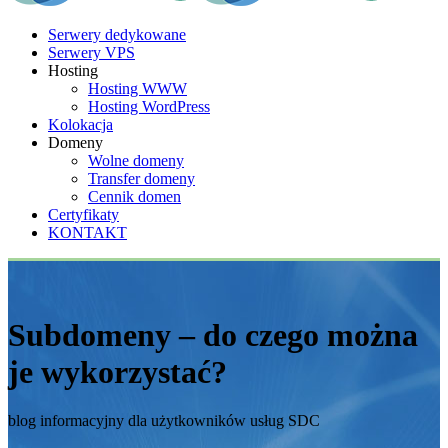
Serwery dedykowane
Serwery VPS
Hosting
Hosting WWW
Hosting WordPress
Kolokacja
Domeny
Wolne domeny
Transfer domeny
Cennik domen
Certyfikaty
KONTAKT
Subdomeny – do czego można
je wykorzystać?
blog informacyjny dla użytkowników usług SDC