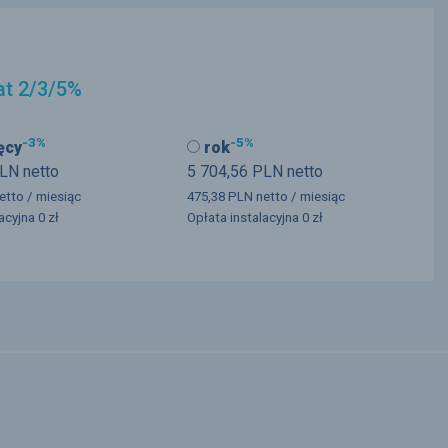
at 2/3/5%
-3%
-5%
ęcy
rok
LN
netto
5 704,56
PLN
netto
etto
/ miesiąc
475,38
PLN
netto
/ miesiąc
lacyjna
0 zł
Opłata instalacyjna
0 zł