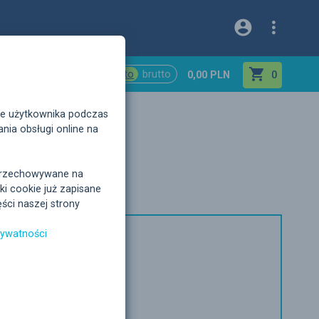



netto
brutto
yjne
0,00 PLN
0
rze użytkownika podczas
nia obsługi online na
ć przechowywane na
i cookie już zapisane
ści naszej strony
rywatności
 v. 2.0
IS