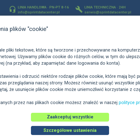
LINIA HANDLOWA · PN-PT 8-16
LINIA TECHNICZNA · 24H


info@sprintdatacenter.pl
serwis@sprintdatacenter.pl
+48 89 522 12 20
+48 89 522 12 30
enia plików "cookie"
a
Domeny
Certyfikaty
Usługi dodatkowe
Pakiety administrac
małe pliki tekstowe, które są tworzone i przechowywane na kompute
Wybrałeś serwer
rnetowej. Używamy plików cookie do różnych celów, w tym do ulepsza
wej (na przykład, aby zapamiętać dane logowania do konta).
Serwer DUO 9
tawienia i odrzucić niektóre rodzaje plików cookie, które mają by
s przeglądania naszej strony. Możesz również usunąć wszystkie plik
taj, że usunięcie plików cookie może uniemożliwić korzystanie z czę
wanych przez nas plikach cookie możesz znaleźć w naszej
polityce p
Łącze 1 Gb/s
Zaakceptuj wszystkie
1 adres IPv4
Panel zarządzania IPMI
Szczegółowe ustawienia
Transfer 10 TB - GRAT