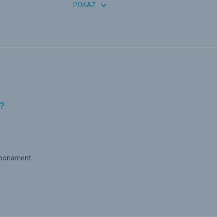

POKAŻ
?
 abonament