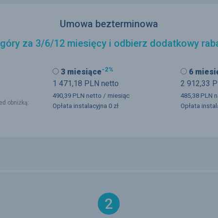
Umowa bezterminowa
 góry za 3/6/12 miesięcy i odbierz dodatkowy rab
-2%
3 miesiące
6 miesi
1 471,18
PLN
netto
2 912,33
P
490,39
PLN
netto
/ miesiąc
485,38
PLN
n
ed obniżką:
Opłata instalacyjna
0 zł
Opłata insta
2