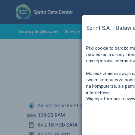
Sprint S.A. - Ustawi
Serwery dedykowane
Serwery VPS
Hosting
Kolokacj
Pliki cookie to bardzo 
odwiedzania strony inte
naszej stronie interneto
Możesz zmienić swoje us
twoim komputerze podcza
na komputerze, ale pamię
internetowej.
Więcej informacji o uży
2x Intel Xeon E5-2650 v2 8/16 2,60 GHz
128 GB RAM
6x 2 TB HDD SATA
2x 240 GB SSD