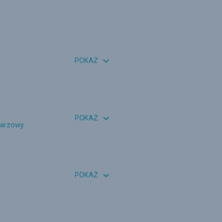

POKAŻ

POKAŻ
ndarzowy

POKAŻ