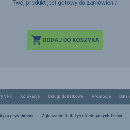
Twój produkt jest gotowy do zamówienia

DODAJ DO KOSZYKA
ry VPS
Kolokacja
Usługi dodatkowe
Promocje
Data 
ityka prywatności
Zgłaszanie Nadużyć i Nielegalnych Treści