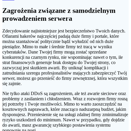
Zagrożenia związane z samodzielnym
prowadzeniem serwera
Zdecydowanie najistotniejsze jest bezpieczeństwo Twoich danych.
Ofiarami hakerów najczęściej padają duże firmy i portale, które
można szantażować politycznie bądź wyłudzić od nich duże
pieniądze. Mimo to małe i średnie firmy też tracą w wyniku
cyberataków. Dane Twojej firmy mogą zostać sprzedane
konkurencji na czarnym rynku, nie wspominając nawet o tym, ile
strat finansowych generuje brak dostępu do Twojej strony, co
zazwyczaj jest skutkiem awarii. By uniknąć komplikacji i
zatrudniania szeregu profesjonalistów mających zabezpieczyć Twój
serwer, możesz go przenieść do firmy zewnętrznej, która wszystkim
się zajmie.
Nie tylko ataki DDoS są zagrożeniem, ale też awarie sieciowe oraz
problemy z zasilaniem i chłodzeniem. Wraz z rozwojem firmy rosną
jej potrzeby i Twoje możliwości. Mimo to warto zaoszczędzić na
kosztownych naprawach, które znacząco nadszarpną budżet, jakim
dysponujesz. Przeniesienie się na usługi zdalnej firmy zminimalizuje
ryzyko uszkodzeń do minimum. Nawet w przypadku, gdy dojdzie
do awarii, masz gwarancję szybkiego postawienia systemu
ponownie na nogi.