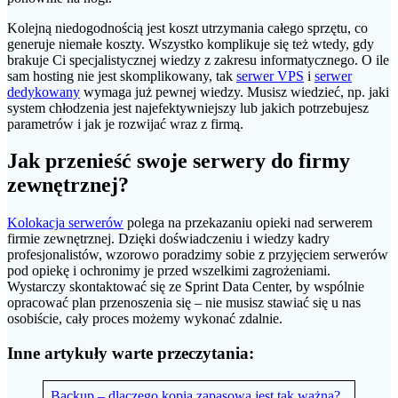
Kolejną niedogodnością jest koszt utrzymania całego sprzętu, co
generuje niemałe koszty. Wszystko komplikuje się też wtedy, gdy
brakuje Ci specjalistycznej wiedzy z zakresu informatycznego. O ile
sam hosting nie jest skomplikowany, tak
serwer VPS
i
serwer
dedykowany
wymaga już pewnej wiedzy. Musisz wiedzieć, np. jaki
system chłodzenia jest najefektywniejszy lub jakich potrzebujesz
parametrów i jak je rozwijać wraz z firmą.
Jak przenieść swoje serwery do firmy
zewnętrznej?
Kolokacja serwerów
polega na przekazaniu opieki nad serwerem
firmie zewnętrznej. Dzięki doświadczeniu i wiedzy kadry
profesjonalistów, wzorowo poradzimy sobie z przyjęciem serwerów
pod opiekę i ochronimy je przed wszelkimi zagrożeniami.
Wystarczy skontaktować się ze Sprint Data Center, by wspólnie
opracować plan przenoszenia się – nie musisz stawiać się u nas
osobiście, cały proces możemy wykonać zdalnie.
Inne artykuły warte przeczytania:
Backup – dlaczego kopia zapasowa jest tak ważna?