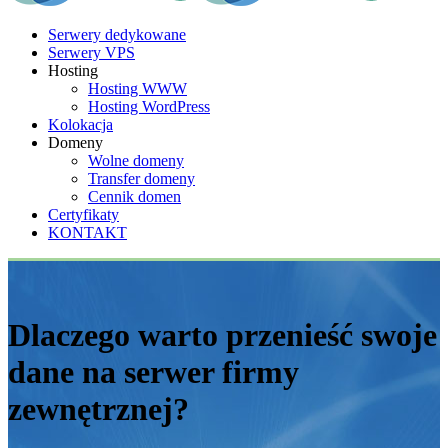
Serwery dedykowane
Serwery VPS
Hosting
Hosting WWW
Hosting WordPress
Kolokacja
Domeny
Wolne domeny
Transfer domeny
Cennik domen
Certyfikaty
KONTAKT
Dlaczego warto przenieść swoje
dane na serwer firmy
zewnętrznej?