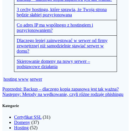
3 cechy hostingu, które sprawią, że Twoja strona
będzie słabiej pozycjonowana
Co adres IP ma wspólnego z hostingiem i
pozycjonowaniem?
Dlaczego lepiej zainwestować w serwer od firmy
zewnętrznej niż samodzielnie stawiać serwer w
domu?
Skierowanie domeny na nowy serwer –
podstawowe działania
hosting www
serwer
Nawigacja
Poprzedni
Poprzedni:
Backup – dlaczego kopia zapasowa jest tak ważna?
Następny
wpis:
Następny:
Metody na wędkowanie, czyli różne rodzaje phishingu
wpisu
wpis:
Kategorie
Certyfikat SSL
(31)
Domeny
(37)
Hosting
(52)