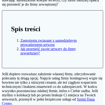
stawiając samodzielnie kolejne serwery, czy może bardziej opłaca
się przenieść je do firmy zewnętrznej?
Spis treści
Zagrożenia związane z samodzielnym
prowadzeniem serwera
Jak przenieść swoje serwery do firmy
zewnętrznej?
Jeśli dopiero rozważasz założenie własnej firmy, zdecydowanie
polecamy tę drugą opcję. Najęcie usług firmy hostingowej wiąże się
bowiem nie tylko z niższymi cenami, ale też ciągłym wsparciem
technicznym i brakiem zmartwień co do zabezpieczeń. W końcu
wszystko pozostawiasz zdalnej firmie, która o Ciebie zadba. Jeśli
myślisz o kolokacji lub po prostu brakuje Ci miejsca na Twoich
serwerach, przemyśl w pełni bezpieczne usługi od
Sprint Dana
Center
.