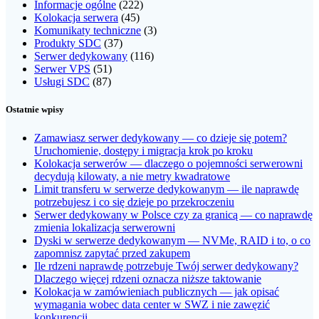
Informacje ogólne
(222)
Kolokacja serwera
(45)
Komunikaty techniczne
(3)
Produkty SDC
(37)
Serwer dedykowany
(116)
Serwer VPS
(51)
Usługi SDC
(87)
Ostatnie wpisy
Zamawiasz serwer dedykowany — co dzieje się potem?
Uruchomienie, dostępy i migracja krok po kroku
Kolokacja serwerów — dlaczego o pojemności serwerowni
decydują kilowaty, a nie metry kwadratowe
Limit transferu w serwerze dedykowanym — ile naprawdę
potrzebujesz i co się dzieje po przekroczeniu
Serwer dedykowany w Polsce czy za granicą — co naprawdę
zmienia lokalizacja serwerowni
Dyski w serwerze dedykowanym — NVMe, RAID i to, o co
zapomnisz zapytać przed zakupem
Ile rdzeni naprawdę potrzebuje Twój serwer dedykowany?
Dlaczego więcej rdzeni oznacza niższe taktowanie
Kolokacja w zamówieniach publicznych — jak opisać
wymagania wobec data center w SWZ i nie zawęzić
konkurencji