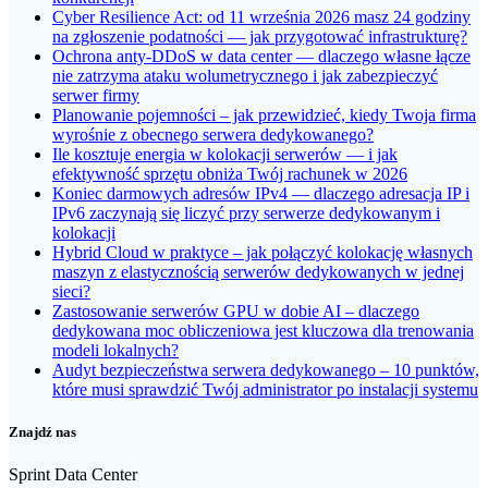
Cyber Resilience Act: od 11 września 2026 masz 24 godziny
na zgłoszenie podatności — jak przygotować infrastrukturę?
Ochrona anty-DDoS w data center — dlaczego własne łącze
nie zatrzyma ataku wolumetrycznego i jak zabezpieczyć
serwer firmy
Planowanie pojemności – jak przewidzieć, kiedy Twoja firma
wyrośnie z obecnego serwera dedykowanego?
Ile kosztuje energia w kolokacji serwerów — i jak
efektywność sprzętu obniża Twój rachunek w 2026
Koniec darmowych adresów IPv4 — dlaczego adresacja IP i
IPv6 zaczynają się liczyć przy serwerze dedykowanym i
kolokacji
Hybrid Cloud w praktyce – jak połączyć kolokację własnych
maszyn z elastycznością serwerów dedykowanych w jednej
sieci?
Zastosowanie serwerów GPU w dobie AI – dlaczego
dedykowana moc obliczeniowa jest kluczowa dla trenowania
modeli lokalnych?
Audyt bezpieczeństwa serwera dedykowanego – 10 punktów,
które musi sprawdzić Twój administrator po instalacji systemu
Znajdź nas
Sprint Data Center