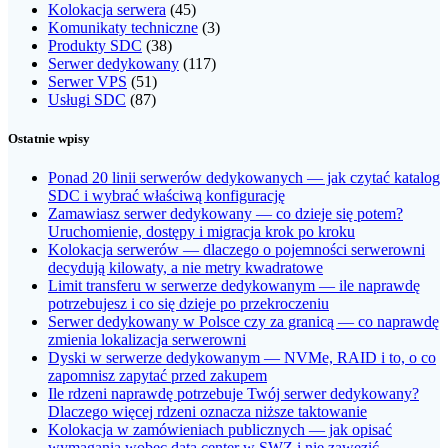
Kolokacja serwera
(45)
Komunikaty techniczne
(3)
Produkty SDC
(38)
Serwer dedykowany
(117)
Serwer VPS
(51)
Usługi SDC
(87)
Ostatnie wpisy
Ponad 20 linii serwerów dedykowanych — jak czytać katalog
SDC i wybrać właściwą konfigurację
Zamawiasz serwer dedykowany — co dzieje się potem?
Uruchomienie, dostępy i migracja krok po kroku
Kolokacja serwerów — dlaczego o pojemności serwerowni
decydują kilowaty, a nie metry kwadratowe
Limit transferu w serwerze dedykowanym — ile naprawdę
potrzebujesz i co się dzieje po przekroczeniu
Serwer dedykowany w Polsce czy za granicą — co naprawdę
zmienia lokalizacja serwerowni
Dyski w serwerze dedykowanym — NVMe, RAID i to, o co
zapomnisz zapytać przed zakupem
Ile rdzeni naprawdę potrzebuje Twój serwer dedykowany?
Dlaczego więcej rdzeni oznacza niższe taktowanie
Kolokacja w zamówieniach publicznych — jak opisać
wymagania wobec data center w SWZ i nie zawęzić