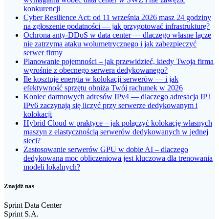
konkurencji
Cyber Resilience Act: od 11 września 2026 masz 24 godziny
na zgłoszenie podatności — jak przygotować infrastrukturę?
Ochrona anty-DDoS w data center — dlaczego własne łącze
nie zatrzyma ataku wolumetrycznego i jak zabezpieczyć
serwer firmy
Planowanie pojemności – jak przewidzieć, kiedy Twoja firma
wyrośnie z obecnego serwera dedykowanego?
Ile kosztuje energia w kolokacji serwerów — i jak
efektywność sprzętu obniża Twój rachunek w 2026
Koniec darmowych adresów IPv4 — dlaczego adresacja IP i
IPv6 zaczynają się liczyć przy serwerze dedykowanym i
kolokacji
Hybrid Cloud w praktyce – jak połączyć kolokację własnych
maszyn z elastycznością serwerów dedykowanych w jednej
sieci?
Zastosowanie serwerów GPU w dobie AI – dlaczego
dedykowana moc obliczeniowa jest kluczowa dla trenowania
modeli lokalnych?
Znajdź nas
Sprint Data Center
Sprint S.A.