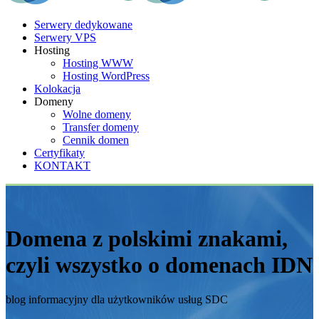
Serwery dedykowane
Serwery VPS
Hosting
Hosting WWW
Hosting WordPress
Kolokacja
Domeny
Wolne domeny
Transfer domeny
Cennik domen
Certyfikaty
KONTAKT
Domena z polskimi znakami,
czyli wszystko o domenach IDN
blog informacyjny dla użytkowników usług SDC