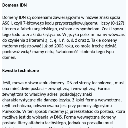
Domena IDN
Domeny IDN są domenami zawierającymi w nazwie znaki spoza
ASCII, czyli 7-bitowego kodu przyporządkowującemu liczby (0-127)
literom alfabetu angielskiego, cyfrom czy symbolom. Znaki spoza
tego kodu to znaki diakrytyczne. W języku polskim mamy wówczas
do czynienia z literami ą, ć, ę, ł, ń, ó, ś, ź oraz ż. Takie domeny
możemy rejestrować już od 2003 roku, co może trochę dziwić,
ponieważ wciąż mamy niską świadomość istnienia tego typu
domen.
Kwestie techniczne
Jeśli, mowa o stworzeniu domeny IDN od strony technicznej, musi
ona mieć dwie postaci – zewnętrzną i wewnętrzną. Forma
zewnętrzna to właściwy adres, posiadający znaki
charakterystyczne dla danego języka. Z kolei forma wewnętrzna,
czyli techniczna, odwzorowana jest przy pomocy algorytmu
Punycode. W ten sposób możemy ją przekształcić do postaci, która
możliwa jest do wpisania w DNS. Forma wewnętrzna domeny
posiada litery alfabetu łacińskiego, jednak na początku musi