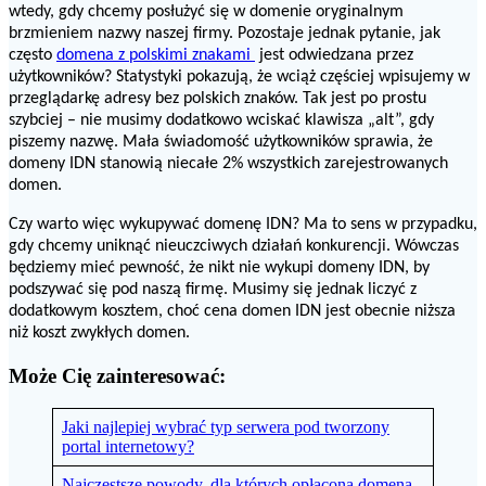
wtedy, gdy chcemy posłużyć się w domenie oryginalnym
brzmieniem nazwy naszej firmy. Pozostaje jednak pytanie, jak
często
domena z polskimi znakami
jest odwiedzana przez
użytkowników? Statystyki pokazują, że wciąż częściej wpisujemy w
przeglądarkę adresy bez polskich znaków. Tak jest po prostu
szybciej – nie musimy dodatkowo wciskać klawisza „alt”, gdy
piszemy nazwę. Mała świadomość użytkowników sprawia, że
domeny IDN stanowią niecałe 2% wszystkich zarejestrowanych
domen.
Czy warto więc wykupywać domenę IDN? Ma to sens w przypadku,
gdy chcemy uniknąć nieuczciwych działań konkurencji. Wówczas
będziemy mieć pewność, że nikt nie wykupi domeny IDN, by
podszywać się pod naszą firmę. Musimy się jednak liczyć z
dodatkowym kosztem, choć cena domen IDN jest obecnie niższa
niż koszt zwykłych domen.
Może Cię zainteresować:
Jaki najlepiej wybrać typ serwera pod tworzony
portal internetowy?
Najczęstsze powody, dla których opłacona domena