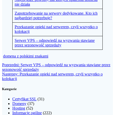
nie działa
Zapotrzebowanie na serwery dedykowane. Kto ich
najbardziej potrzebuje?
Przekazanie opieki nad serwerem, czyli wszystko o
kolokacji
Serwer VPS – odpowiedź na wyzwania stawiane
przez sezonowość sprzedaży
domena z polskimi znakami
Nawigacja
Poprzedni
Poprzedni:
Serwer VPS – odpowiedź na wyzwania stawiane przez
wpis:
sezonowość sprzedaży
wpisu
Następny
Następny:
Przekazanie opieki nad serwerem, czyli wszystko o
wpis:
kolokacji
Kategorie
Certyfikat SSL
(31)
Domeny
(37)
Hosting
(52)
Informacje ogólne
(222)