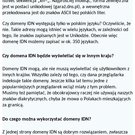
istnieć sekwencja „xn--„. Najprościej mówiąc, forma zewnętrzna
jest w postaci unikodowej (garaż.dns.pl), a wewnętrzna
przekodowana jest do znaków ASCII bez polskich liter.
Czy domeny IDN występują tylko w polskim języku? Oczywiście, że
nie. Takie adresy mogą istnieć w wielu językach, w zależności od
tego, ile znaków zapisanych jest w Unikodzie. Obecnie więc
domenę IDN możemy zapisać w ok. 350 językach.
Czy domena IDN będzie wyświetlać się w innym kraju?
Domeny IDN mogą, ale nie muszą wyświetlać się użytkownikom z
innych krajów. Wszystko zależy od tego, czy dana przeglądarka
indeksuje takie domeny. Jeszcze kilka lat temu jedne z
popularniejszych przeglądarek wciąż miały z tym problem.
Musimy też pamiętać, że obcokrajowcy raczej nie używają naszych
znaków diakrytycznych, chyba że mowa o Polakach mieszkających
za granicą.
Do czego można wykorzystać domeny IDN?
Z jednej strony domeny IDN są dobrym rozwiązaniem, zwłaszcza