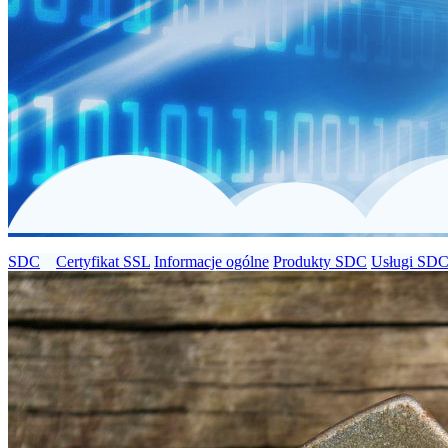
SDC
Certyfikat SSL
Informacje ogólne
Produkty SDC
Usługi SD