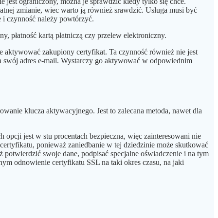
 jest ograniczony, można je sprawdzić kiedy tylko się chce.
tnej zmianie, wiec warto ją również srawdzić. Usługa musi być
e i czynność należy powtórzyć.
ny, płatność kartą płatniczą czy przelew elektroniczny.
nie aktywować zakupiony certyfikat. Ta czynność również nie jest
e na swój adres e-mail. Wystarczy go aktywować w odpowiednim
wanie klucza aktywacyjnego. Jest to zalecana metoda, nawet dla
 opcji jest w stu procentach bezpieczna, więc zainteresowani nie
certyfikatu, ponieważ zaniedbanie w tej dziedzinie może skutkować
eż potwierdzić swoje dane, podpisać specjalne oświadczenie i na tym
m odnowienie certyfikatu SSL na taki okres czasu, na jaki