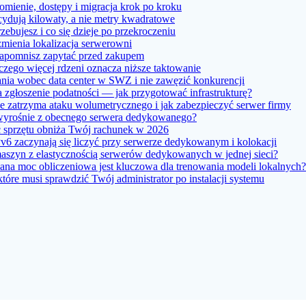
ienie, dostępy i migracja krok po kroku
ydują kilowaty, a nie metry kwadratowe
bujesz i co się dzieje po przekroczeniu
ienia lokalizacja serwerowni
apomnisz zapytać przed zakupem
zego więcej rdzeni oznacza niższe taktowanie
ia wobec data center w SWZ i nie zawęzić konkurencji
 zgłoszenie podatności — jak przygotować infrastrukturę?
 zatrzyma ataku wolumetrycznego i jak zabezpieczyć serwer firmy
 wyrośnie z obecnego serwera dedykowanego?
ść sprzętu obniża Twój rachunek w 2026
6 zaczynają się liczyć przy serwerze dedykowanym i kolokacji
maszyn z elastycznością serwerów dedykowanych w jednej sieci?
a moc obliczeniowa jest kluczowa dla trenowania modeli lokalnych?
re musi sprawdzić Twój administrator po instalacji systemu