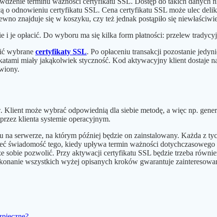
dzenie terminu ważności certyfikatu SSL. Dostęp do takich danych nie
o odnowieniu certyfikatu SSL. Cena certyfikatu SSL może ulec delika
wno znajduje się w koszyku, czy też jednak postąpiło się niewłaściwi
i je opłacić. Do wyboru ma się kilka form płatności:
przelew tradycyj
upić wybrane
certyfikaty SSL
. Po opłaceniu transakcji pozostanie jedy
fikatami miały jakąkolwiek styczność. Kod aktywacyjny klient dostaj
owiony.
Klient może wybrać odpowiednią dla siebie metodę, a więc np. genero
przez klienta systemie operacyjnym.
u na serwerze, na którym później będzie on zainstalowany. Każda z tych
mieć świadomość tego, kiedy upływa termin ważności dotychczasowego 
że sobie pozwolić. Przy aktywacji certyfikatu SSL będzie trzeba równi
onanie wszystkich wyżej opisanych kroków gwarantuje zainteresowany
zpieczne?