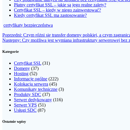
Płatny certyfikat SSL – jakie są jego realne zalety?
Certyfikat SSL – kiedy w niego zainwestować?
Kiedy certyfikat SSL ma zastosowanie?
certyfikaty bezpieczeństwa
Nawigacja
Poprzedni
Poprzedni:
Czym różni się transfer domeny polskiej, a czym zagranic
Następny
wpis:
Następny:
Czy możliwa jest wymiana infrastruktury serwerowej bez
wpisu
wpis:
Kategorie
Certyfikat SSL
(31)
Domeny
(37)
Hosting
(52)
Informacje ogólne
(222)
Kolokacja serwera
(45)
Komunikaty techniczne
(3)
Produkty SDC
(37)
Serwer dedykowany
(116)
Serwer VPS
(51)
Usługi SDC
(87)
Ostatnie wpisy