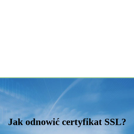
Jak odnowić certyfikat SSL?