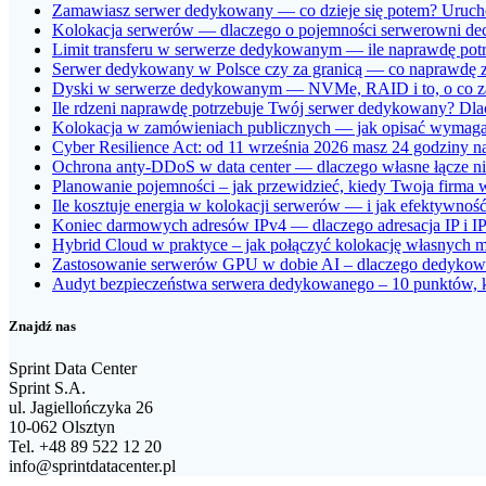
Zamawiasz serwer dedykowany — co dzieje się potem? Uruchom
Kolokacja serwerów — dlaczego o pojemności serwerowni dec
Limit transferu w serwerze dedykowanym — ile naprawdę potrze
Serwer dedykowany w Polsce czy za granicą — co naprawdę zm
Dyski w serwerze dedykowanym — NVMe, RAID i to, o co z
Ile rdzeni naprawdę potrzebuje Twój serwer dedykowany? Dlac
Kolokacja w zamówieniach publicznych — jak opisać wymagan
Cyber Resilience Act: od 11 września 2026 masz 24 godziny na
Ochrona anty-DDoS w data center — dlaczego własne łącze nie
Planowanie pojemności – jak przewidzieć, kiedy Twoja firma
Ile kosztuje energia w kolokacji serwerów — i jak efektywno
Koniec darmowych adresów IPv4 — dlaczego adresacja IP i IPv
Hybrid Cloud w praktyce – jak połączyć kolokację własnych 
Zastosowanie serwerów GPU w dobie AI – dlaczego dedykowan
Audyt bezpieczeństwa serwera dedykowanego – 10 punktów, któ
Znajdź nas
Sprint Data Center
Sprint S.A.
ul. Jagiellończyka 26
10-062 Olsztyn
Tel. +48 89 522 12 20
info@sprintdatacenter.pl