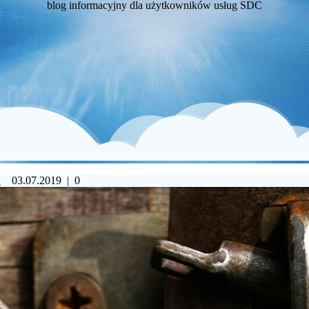
blog informacyjny dla użytkowników usług SDC
C
03.07.2019
|
0