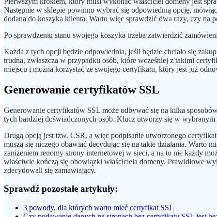
Pierwszym krokiem, który musi wykonać właściciel domeny jest spraw
Następnie w sklepie powinno wybrać się odpowiednią opcję, mówiącą 
dodana do koszyka klienta. Warto więc sprawdzić dwa razy, czy na pe
Po sprawdzeniu stanu swojego koszyka trzeba zatwierdzić zamówienie 
Każda z tych opcji będzie odpowiednia, jeśli będzie chciało się zak
trudna, zwłaszcza w przypadku osób, które wcześniej z takimi certy
miejscu i można korzystać ze swojego certyfikatu, który jest już odn
Generowanie certyfikatów SSL
Generowanie certyfikatów SSL może odbywać się na kilka sposobów. 
tych bardziej doświadczonych osób. Klucz utworzy się w wybranym 
Drugą opcją jest tzw. CSR, a więc podpisanie utworzonego certyfikat
muszą się niczego obawiać decydując się na takie działania. Warto 
zaniżeniem renomy strony internetowej w sieci, a na to nie każdy mo
właściwie kończą się obowiązki właściciela domeny. Prawidłowe wyk
zdecydowali się zamawiający.
Sprawdź pozostałe artykuły:
3 powody, dla których warto mieć certyfikat SSL
Czy podawanie danych na stronach bez certyfikatu SSL jest be