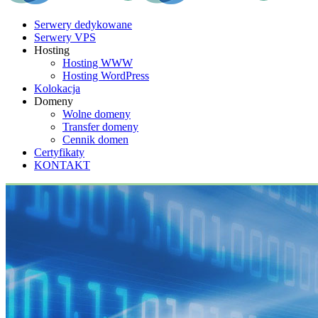
Serwery dedykowane
Serwery VPS
Hosting
Hosting WWW
Hosting WordPress
Kolokacja
Domeny
Wolne domeny
Transfer domeny
Cennik domen
Certyfikaty
KONTAKT